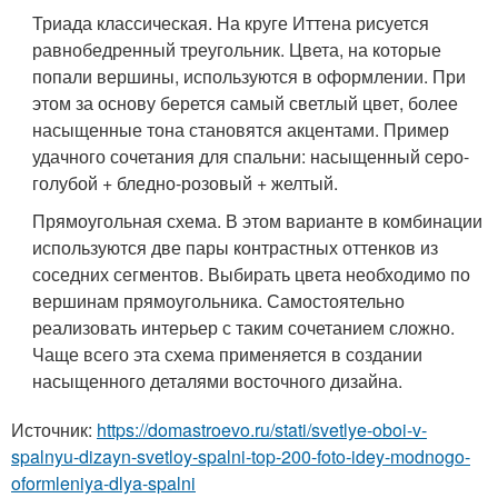
Триада классическая. На круге Иттена рисуется
равнобедренный треугольник. Цвета, на которые
попали вершины, используются в оформлении. При
этом за основу берется самый светлый цвет, более
насыщенные тона становятся акцентами. Пример
удачного сочетания для спальни: насыщенный серо-
голубой + бледно-розовый + желтый.
Прямоугольная схема. В этом варианте в комбинации
используются две пары контрастных оттенков из
соседних сегментов. Выбирать цвета необходимо по
вершинам прямоугольника. Самостоятельно
реализовать интерьер с таким сочетанием сложно.
Чаще всего эта схема применяется в создании
насыщенного деталями восточного дизайна.
Источник:
https://domastroevo.ru/stati/svetlye-oboi-v-
spalnyu-dizayn-svetloy-spalni-top-200-foto-idey-modnogo-
oformleniya-dlya-spalni