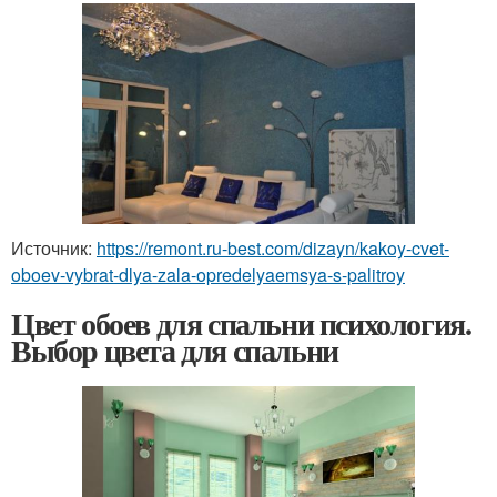
Источник:
https://remont.ru-best.com/dizayn/kakoy-cvet-
oboev-vybrat-dlya-zala-opredelyaemsya-s-palitroy
Цвет обоев для спальни психология.
Выбор цвета для спальни