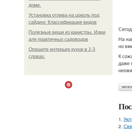
доме.
Установка отлива на цоколь под
сайдинг. Классификация видов
Сегод
Полезные вещи из канистры. Идеи
На на
для практичных садоводов
но вм
Опишите интерьер кухни в 2-3
К сож
словах.
даже 
неожи
читат
Пос
1.
Уют
2.
Све