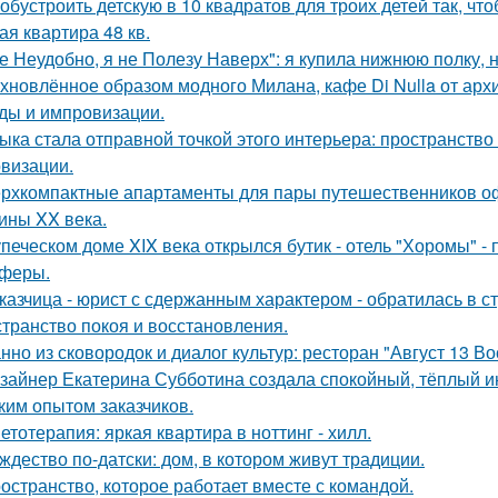
 обустроить детскую в 10 квадратов для троих детей так, чт
ая квартира 48 кв.
е Неудобно, я не Полезу Наверх": я купила нижнюю полку, н
хновлённое образом модного Милана, кафе Di Nulla от ар
ды и импровизации.
ыка стала отправной точкой этого интерьера: пространство
визации.
рхкомпактные апартаменты для пары путешественников о
ины XX века.
упеческом доме XIX века открылся бутик - отель "Хоромы" - 
феры.
казчица - юрист с сдержанным характером - обратилась в ст
странство покоя и восстановления.
нно из сковородок и диалог культур: ресторан "Август 13 Во
зайнер Екатерина Субботина создала спокойный, тёплый и
ким опытом заказчиков.
етотерапия: яркая квартира в ноттинг - хилл.
ждество по-датски: дом, в котором живут традиции.
остранство, которое работает вместе с командой.