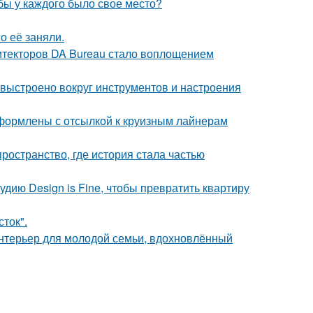
обы у каждого было свое место?
о её заняли.
хитекторов DA Bureau стало воплощением
 выстроено вокруг инструментов и настроения
формлены с отсылкой к круизным лайнерам
пространство, где история стала частью
удию Design is Fine, чтобы превратить квартиру
сток".
нтерьер для молодой семьи, вдохновлённый