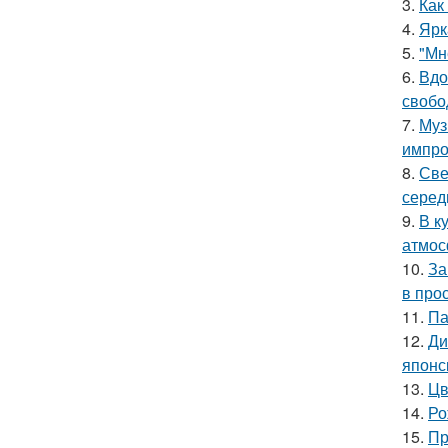
3.
Как
4.
Ярк
5.
"Мн
6.
Вдо
свобо
7.
Муз
импро
8.
Све
серед
9.
В к
атмос
10.
За
в про
11.
Па
12.
Ди
японс
13.
Цв
14.
Ро
15.
Пр