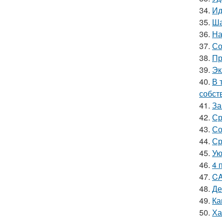
34.
Ид
35.
Ша
36.
На
37.
Со
38.
Пр
39.
Эк
40.
В 
собст
41.
За
42.
Ср
43.
Со
44.
Ср
45.
Ую
46.
4 
47.
CA
48.
Де
49.
Ка
50.
Ха