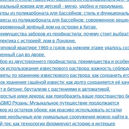
еальный коврик для детской - мягко, удобно и продумано.
тры из поликарбоната для бассейнов: стиль и функциональ
весы из поликарбоната для бассейнов: современное реше
временный зелёный дом на острове в Китае.
еимущества заборов из профнастила: почему стоит выбрат
лектика с историей: дом в Лондоне.
типовой квартире 1960-х годов на нижнем этаже удалось со
венный сад во дворе.
бор из двустороннего профнастила: преимущества и особе
ок использования известкового раствора: важность соблю
веты по хранению известкового раствора: как сохранить ег
ок хранения гашёной извести: как долго сохраняется её ка
т в бетоне: брутализм с растениями и автоматикой.
простые идеи декора: как преобразить ваше пространство б
GMO Рязань: Музыкальное путешествие продолжается
кор из остатков обоев: как красиво использовать остатки
кие необычные или уникальные сооружения можно найти в
й-тек: как технологии формируют историю и интерьер