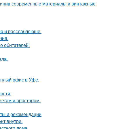
единив современные материалы и винтажные
но и расслабляюще.
ния.
о обитателей.
ала.
ёплый офис в Уфе.
ости.
ветом и простором.
еты и рекомендации
нт внутри.
астного дома