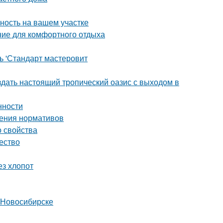
ность на вашем участке
ние для комфортного отдыха
ь 'Стандарт мастеровит
здать настоящий тропический оазис с выходом в
нности
дения нормативов
о свойства
чество
ез хлопот
 Новосибирске