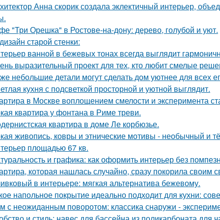
хитектор Анна скорик создала эклектичный интерьер, объ
ы.
фе "Три Орешка" в Ростове-на-дону: дерево, голубой и уют.
дизайн старой стенки:
терьер ванной в бежевых тонах всегда выглядит гармонич
ень выразительный проект для тех, кто любит смелые реше
же небольшие детали могут сделать дом уютнее для всех ег
етлая кухня с подсветкой просторной и уютной выглядит.
артира в Москве воплощением смелости и эксперимента ст
кая квартира у фонтана в Риме треви.
дернистская квартира в доме Ле корбюзье.
кая живопись, ковры и этнические мотивы - необычный и т
терьер площадью 67 кв.
туральность и графика: как оформить интерьер без помпезн
артира, которая нашлась случайно, сразу покорила своим с
ивковый в интерьере: мягкая альтернатива бежевому.
кое напольное покрытие идеально подходит для кухни: сов
м с неожиданным поворотом: классика снаружи - экспериме
обство и стиль: навес для бассейна из поликарбоната для ч