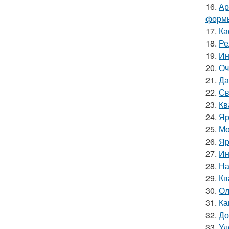
16.
Ар
форм
17.
Ка
18.
Ре
19.
Ин
20.
Оч
21.
Да
22.
Св
23.
Кв
24.
Яр
25.
Мо
26.
Яр
27.
Ин
28.
На
29.
Кв
30.
Ол
31.
Ка
32.
До
33.
Уд