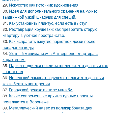
29.
Искусство как источник вдохновения.
30.
Идея для дополнительного хранения на кухне:
выдвижной узкий шкафчик для специй.
31.
Как установить плинтус, если есть выступ.
32.
Реставрация хрущёвки: как превратить старую
квартиру в уютное пространство.
33.
Как исправить вздутие паркетной доски после
попадания воды
34.
Уютный минимализм в Антверпене: квартира с
характером.
35.
Паркет поднялся после затопления: что делать и как
спасти пол
36.
Новенький ламинат вздулся от влаги: что делать и
как избежать повторения
37.
Городской релакс в стиле малибу.
38.
Какие современные архитектурные проекты
появляются в Воронеже
39.
Металлический навес из поликарбоната для