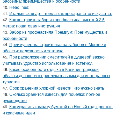
бассейна: преимущества и особенности
40.
Headlines:
41.
Итальянская арт - вилла как пространство искусства.
42.
Как построить забор из профнастила высотой 2.5
метра: пошаговая инструкция
43.
Забор из профнастила Премиум: Преимущества и
особенности
44.
Преимущества строительства заборов в Москве и
области: надежность и эстетика
45.
При расположении смесителей в душевой важно
учитывать удобство использования и эстетику.
46.
Какие особенности отдыха в Калининградской
области делают его привлекательным для иностранных
туристов
47.
Срок хранения хлорной извести: что нужно знать
48.
Сколько хранится известь для побелки: полное
руководство
49.
Как украсить комнату бумагой на Новый год: простые
и красивые идеи