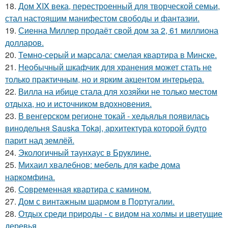
18.
Дом XIX века, перестроенный для творческой семьи,
стал настоящим манифестом свободы и фантазии.
19.
Сиенна Миллер продаёт свой дом за 2, 61 миллиона
долларов.
20.
Темно-серый и марсала: смелая квартира в Минске.
21.
Необычный шкафчик для хранения может стать не
только практичным, но и ярким акцентом интерьера.
22.
Вилла на ибице стала для хозяйки не только местом
отдыха, но и источником вдохновения.
23.
В венгерском регионе токай - хедьялья появилась
винодельня Sauska Tokaj, архитектура которой будто
парит над землёй.
24.
Экологичный таунхаус в Бруклине.
25.
Михаил хвалебнов: мебель для кафе дома
наркомфина.
26.
Современная квартира с камином.
27.
Дом с винтажным шармом в Португалии.
28.
Отдых среди природы - с видом на холмы и цветущие
деревья.