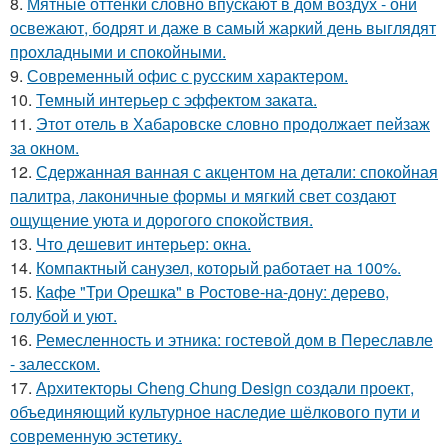
8.
Мятные оттенки словно впускают в дом воздух - они
освежают, бодрят и даже в самый жаркий день выглядят
прохладными и спокойными.
9.
Современный офис с русским характером.
10.
Темный интерьер с эффектом заката.
11.
Этот отель в Хабаровске словно продолжает пейзаж
за окном.
12.
Сдержанная ванная с акцентом на детали: спокойная
палитра, лаконичные формы и мягкий свет создают
ощущение уюта и дорогого спокойствия.
13.
Что дешевит интерьер: окна.
14.
Компактный санузел, который работает на 100%.
15.
Кафе "Три Орешка" в Ростове-на-дону: дерево,
голубой и уют.
16.
Ремесленность и этника: гостевой дом в Переславле
- залесском.
17.
Архитекторы Cheng Chung Design создали проект,
объединяющий культурное наследие шёлкового пути и
современную эстетику.