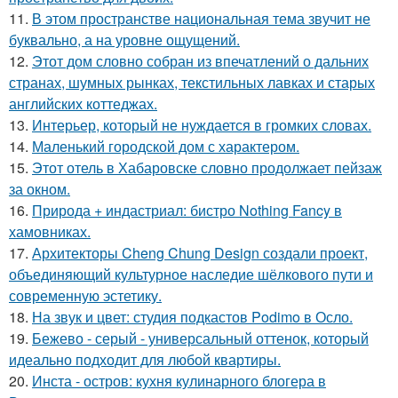
11.
В этом пространстве национальная тема звучит не
буквально, а на уровне ощущений.
12.
Этот дом словно собран из впечатлений о дальних
странах, шумных рынках, текстильных лавках и старых
английских коттеджах.
13.
Интерьер, который не нуждается в громких словах.
14.
Маленький городской дом с характером.
15.
Этот отель в Хабаровске словно продолжает пейзаж
за окном.
16.
Природа + индастриал: бистро Nothing Fancy в
хамовниках.
17.
Архитекторы Cheng Chung Design создали проект,
объединяющий культурное наследие шёлкового пути и
современную эстетику.
18.
На звук и цвет: студия подкастов Podimo в Осло.
19.
Бежево - серый - универсальный оттенок, который
идеально подходит для любой квартиры.
20.
Инста - остров: кухня кулинарного блогера в