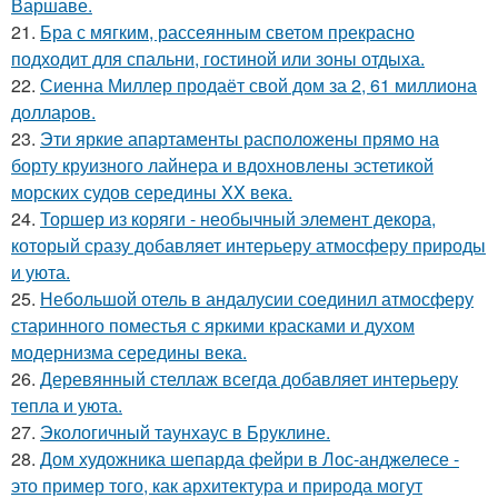
Варшаве.
21.
Бра с мягким, рассеянным светом прекрасно
подходит для спальни, гостиной или зоны отдыха.
22.
Сиенна Миллер продаёт свой дом за 2, 61 миллиона
долларов.
23.
Эти яркие апартаменты расположены прямо на
борту круизного лайнера и вдохновлены эстетикой
морских судов середины XX века.
24.
Торшер из коряги - необычный элемент декора,
который сразу добавляет интерьеру атмосферу природы
и уюта.
25.
Небольшой отель в андалусии соединил атмосферу
старинного поместья с яркими красками и духом
модернизма середины века.
26.
Деревянный стеллаж всегда добавляет интерьеру
тепла и уюта.
27.
Экологичный таунхаус в Бруклине.
28.
Дом художника шепарда фейри в Лос-анджелесе -
это пример того, как архитектура и природа могут