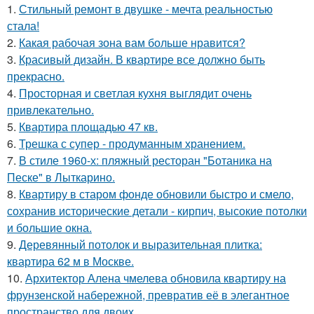
1.
Стильный ремонт в двушке - мечта реальностью
стала!
2.
Какая рабочая зона вам больше нравится?
3.
Красивый дизайн. В квартире все должно быть
прекрасно.
4.
Просторная и светлая кухня выглядит очень
привлекательно.
5.
Квартира площадью 47 кв.
6.
Трешка с супер - продуманным хранением.
7.
В стиле 1960-х: пляжный ресторан "Ботаника на
Песке" в Лыткарино.
8.
Квартиру в старом фонде обновили быстро и смело,
сохранив исторические детали - кирпич, высокие потолки
и большие окна.
9.
Деревянный потолок и выразительная плитка:
квартира 62 м в Москве.
10.
Архитектор Алена чмелева обновила квартиру на
фрунзенской набережной, превратив её в элегантное
пространство для двоих.