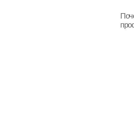
Поч
про