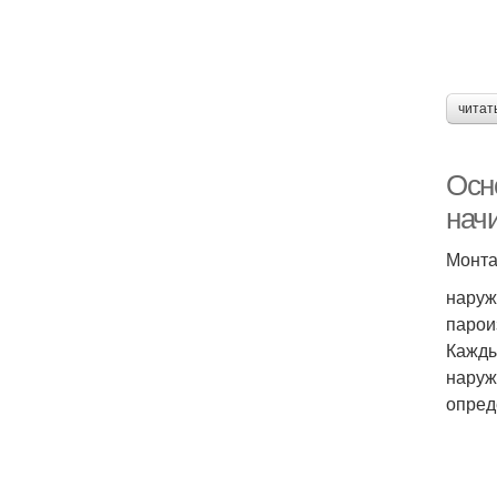
читат
Осн
нач
Монта
наруж
парои
Кажды
наруж
опред