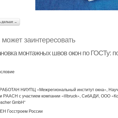
ь дальше →
 может заинтересовать
ановка монтажных швов окон по ГОСТу: п
словие
РАБОТАН НИУПЦ «Межрегиональный институт окна», Научн
и РААСН с участием компании «illbruck», СибАДИ, ООО «Ко
nscher GmbH”
Н Госстроем России