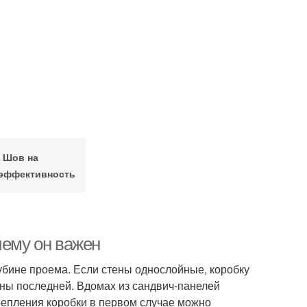
Шов на
оэффективность
чему он важен
убине проема. Если стены однослойные, коробку
ины последней. Вдомах из сандвич-панелей
крепления коробки в первом случае можно