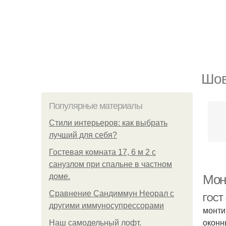
Шов
Популярные материалы
Стили интерьеров: как выбрать
лучший для себя?
Гостевая комната 17, 6 м 2 с
санузлом при спальне в частном
доме.
Мон
Сравнение Сандиммун Неорал с
ГОСТ 
другими иммуносупрессорами
монти
оконн
Наш самодельный лофт.