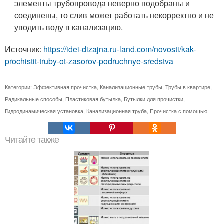
элементы трубопровода неверно подобраны и
соединены, то слив может работать некорректно и не
уводить воду в канализацию.
Источник:
https://idei-dizajna.ru-land.com/novosti/kak-
prochistit-truby-ot-zasorov-podruchnye-sredstva
Категории:
Эффективная прочистка
,
Канализационные трубы
,
Трубы в квартире
,
Радикальные способы
,
Пластиковая бутылка
,
Бутылки для прочистки
,
Гидродинамическая установка
,
Канализационная труба
,
Прочистка с помощью
Читайте также