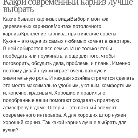
Какой современный карниз лучше
выбрать
Какие бывают карнизы: видыВыбор и монтаж
деревянных карнизовМонтаж потолочного
Пластиковый карниз
Карниз с поворотом
карнизаКрепление карниза: практические советы
Кухня – это одна из самых любимых комнат в квартире.
В ней собирается вся семья. И не только чтобы
пообедать или поужинать, а еще для того, чтобы
Профильные карнизы
Карниз из пластика
поговорить, обсудить дела, проблемы и планы. Именно
поэтому дизайн кухни играет очень важную и
значительную роль. И каждая хозяйка стремится сделать
это место максимально удобным, уютным, комфортным
и, конечно, красивым. Хорошие и правильно
подобранные вещи помогают создавать приятную
атмосферу в доме. Шторы – это важный элемент
современного интерьера. А для хороших штор нужен
хороший карниз. Так какой карниз лучше выбрать для
кухни?