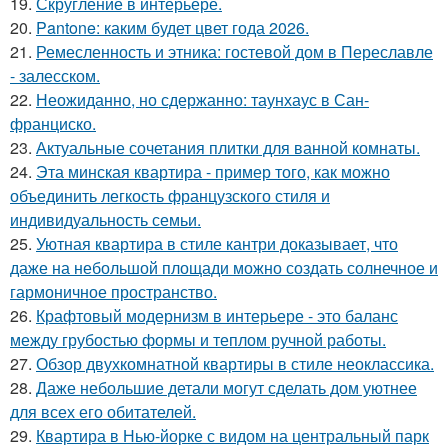
19.
Скругление в интерьере.
20.
Pantone: каким будет цвет года 2026.
21.
Ремесленность и этника: гостевой дом в Переславле
- залесском.
22.
Неожиданно, но сдержанно: таунхаус в Сан-
франциско.
23.
Актуальные сочетания плитки для ванной комнаты.
24.
Эта минская квартира - пример того, как можно
объединить легкость французского стиля и
индивидуальность семьи.
25.
Уютная квартира в стиле кантри доказывает, что
даже на небольшой площади можно создать солнечное и
гармоничное пространство.
26.
Крафтовый модернизм в интерьере - это баланс
между грубостью формы и теплом ручной работы.
27.
Обзор двухкомнатной квартиры в стиле неоклассика.
28.
Даже небольшие детали могут сделать дом уютнее
для всех его обитателей.
29.
Квартира в Нью-йорке с видом на центральный парк