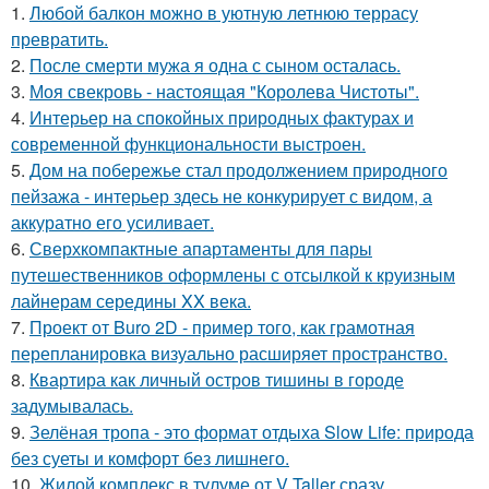
1.
Любой балкон можно в уютную летнюю террасу
превратить.
2.
После смерти мужа я одна с сыном осталась.
3.
Моя свекровь - настоящая "Королева Чистоты".
4.
Интерьер на спокойных природных фактурах и
современной функциональности выстроен.
5.
Дом на побережье стал продолжением природного
пейзажа - интерьер здесь не конкурирует с видом, а
аккуратно его усиливает.
6.
Сверхкомпактные апартаменты для пары
путешественников оформлены с отсылкой к круизным
лайнерам середины XX века.
7.
Проект от Buro 2D - пример того, как грамотная
перепланировка визуально расширяет пространство.
8.
Квартира как личный остров тишины в городе
задумывалась.
9.
Зелёная тропа - это формат отдыха Slow Life: природа
без суеты и комфорт без лишнего.
10.
Жилой комплекс в тулуме от V Taller сразу