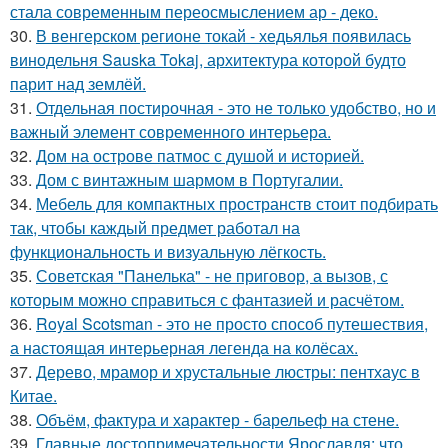
стала современным переосмыслением ар - деко.
30.
В венгерском регионе токай - хедьялья появилась
винодельня Sauska Tokaj, архитектура которой будто
парит над землёй.
31.
Отдельная постирочная - это не только удобство, но и
важный элемент современного интерьера.
32.
Дом на острове патмос с душой и историей.
33.
Дом с винтажным шармом в Португалии.
34.
Мебель для компактных пространств стоит подбирать
так, чтобы каждый предмет работал на
функциональность и визуальную лёгкость.
35.
Советская "Панелька" - не приговор, а вызов, с
которым можно справиться с фантазией и расчётом.
36.
Royal Scotsman - это не просто способ путешествия,
а настоящая интерьерная легенда на колёсах.
37.
Дерево, мрамор и хрустальные люстры: пентхаус в
Китае.
38.
Объём, фактура и характер - барельеф на стене.
39.
Главные достопримечательности Ярославля: что