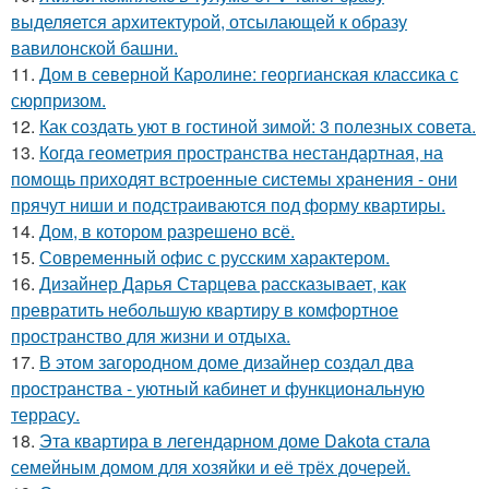
выделяется архитектурой, отсылающей к образу
вавилонской башни.
11.
Дом в северной Каролине: георгианская классика с
сюрпризом.
12.
Как создать уют в гостиной зимой: 3 полезных совета.
13.
Когда геометрия пространства нестандартная, на
помощь приходят встроенные системы хранения - они
прячут ниши и подстраиваются под форму квартиры.
14.
Дом, в котором разрешено всё.
15.
Современный офис с русским характером.
16.
Дизайнер Дарья Старцева рассказывает, как
превратить небольшую квартиру в комфортное
пространство для жизни и отдыха.
17.
В этом загородном доме дизайнер создал два
пространства - уютный кабинет и функциональную
террасу.
18.
Эта квартира в легендарном доме Dakota стала
семейным домом для хозяйки и её трёх дочерей.