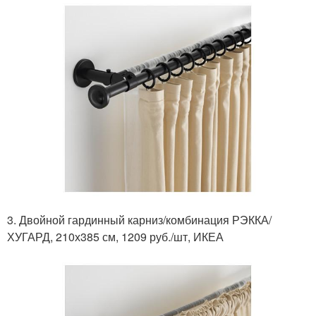
3. Двойной гардинный карниз/комбинация РЭККА/
ХУГАРД, 210х385 см, 1209 руб./шт, ИКЕА