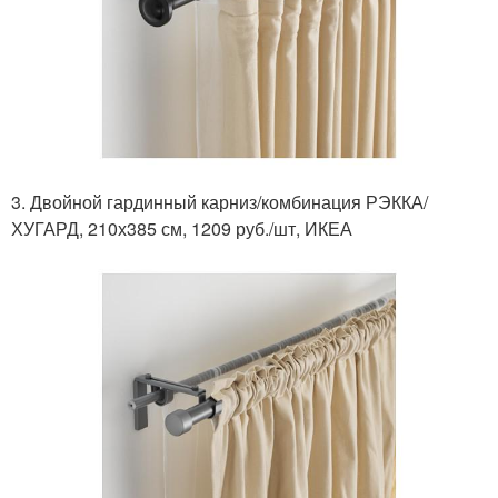
3. Двойной гардинный карниз/комбинация РЭККА/
ХУГАРД, 210х385 см, 1209 руб./шт, ИКЕА