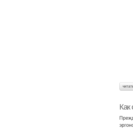
читат
Как
Прежд
эргон