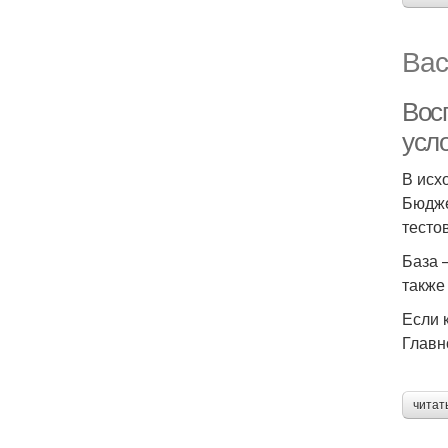
Вас
Вос
усл
В исх
Бюдже
тесто
База 
также
Если 
Главн
читат