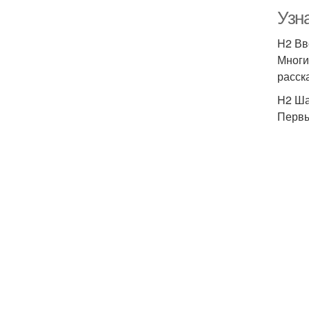
Узн
H2 Вв
Многие
расск
H2 Ша
Первы