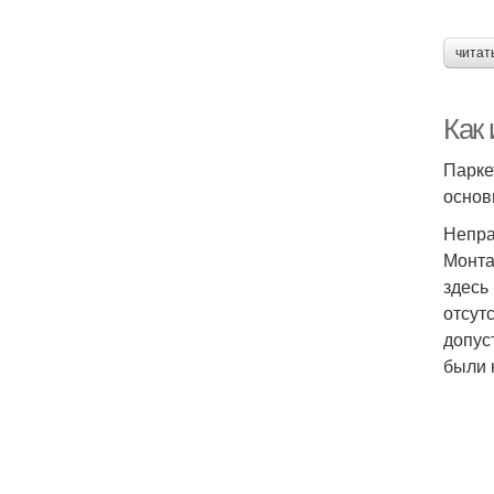
читат
Как 
Парке
основ
Непра
Монта
здесь
отсут
допус
были 