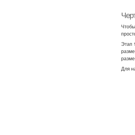
Чер
Чтобы
прост
Этап 
разме
разме
Для н