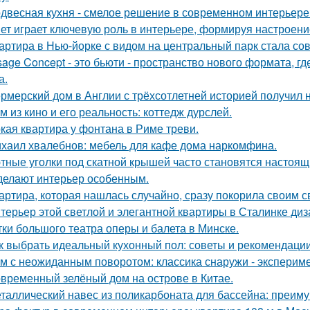
двесная кухня - смелое решение в современном интерьере
ет играет ключевую роль в интерьере, формируя настроени
артира в Нью-йорке с видом на центральный парк стала с
sage Concept - это бьюти - пространство нового формата, г
а.
рмерский дом в Англии с трёхсотлетней историей получил 
м из кино и его реальность: коттедж дурслей.
кая квартира у фонтана в Риме треви.
хаил хвалебнов: мебель для кафе дома наркомфина.
тные уголки под скатной крышей часто становятся настоящ
делают интерьер особенным.
артира, которая нашлась случайно, сразу покорила своим с
терьер этой светлой и элегантной квартиры в Сталинке ди
тки большого театра оперы и балета в Минске.
к выбрать идеальный кухонный пол: советы и рекомендаци
м с неожиданным поворотом: классика снаружи - экспериме
временный зелёный дом на острове в Китае.
таллический навес из поликарбоната для бассейна: преим