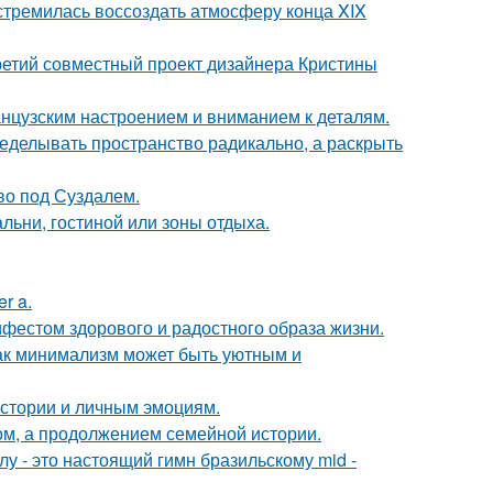
стремилась воссоздать атмосферу конца XIX
третий совместный проект дизайнера Кристины
анцузским настроением и вниманием к деталям.
еделывать пространство радикально, а раскрыть
ово под Суздалем.
льни, гостиной или зоны отдыха.
r a.
ифестом здорового и радостного образа жизни.
ак минимализм может быть уютным и
истории и личным эмоциям.
ом, а продолжением семейной истории.
у - это настоящий гимн бразильскому mid -