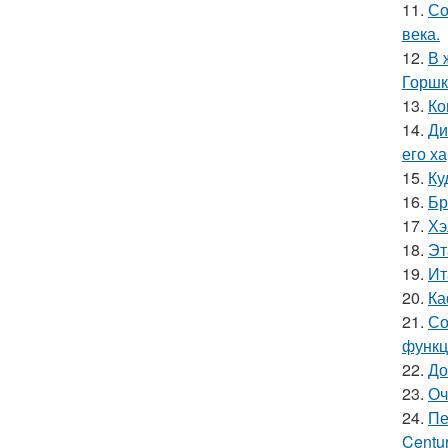
11.
Со
века.
12.
В 
Горшк
13.
Ко
14.
Ди
его х
15.
Ку
16.
Бр
17.
Хэ
18.
Эт
19.
Ит
20.
Ка
21.
Со
функц
22.
До
23.
Оч
24.
Пе
Centur