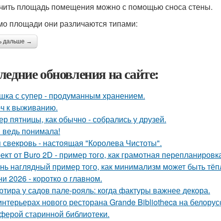
чить площадь помещения можно с помощью сноса стены.
о площади они различаются типами:
ь дальше →
ледние обновления на сайте:
шка с супер - продуманным хранением.
ч к выживанию.
ер пятницы, как обычно - собрались у друзей.
я ведь понимала!
 свекровь - настоящая "Королева Чистоты".
ект от Buro 2D - пример того, как грамотная перепланиров
нь наглядный пример того, как минимализм может быть тё
ни 2026 - коротко о главном.
ртира у садов пале-рояль: когда фактуры важнее декора.
интерьерах нового ресторана Grande Bibliotheca на белору
ферой старинной библиотеки.