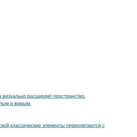
ка визуально расширяет пространство.
плым и живым.
сской классические элементы переплетаются с