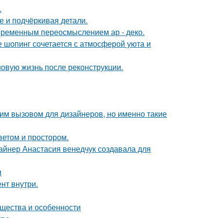
.
е и подчёркивая детали.
овременным переосмыслением ар - деко.
де шопинг сочетается с атмосферой уюта и
новую жизнь после реконструкции.
им вызовом для дизайнеров, но именно такие
ветом и простором.
зайнер Анастасия венедчук создавала для
и
нт внутри.
ущества и особенности