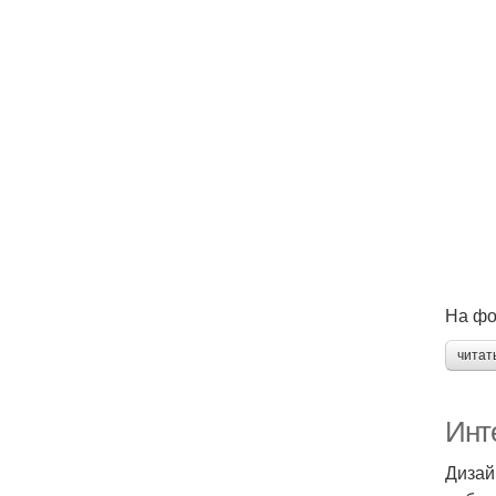
На фо
читат
Инте
Дизай