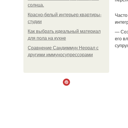
солнца.
Часто
Красно-белый интерьер квартиры-
интег
студии
— Соз
Как выбрать идеальный материал
его в
для пола на кухне
супру
Сравнение Сандиммун Неорал с
другими иммуносупрессорами