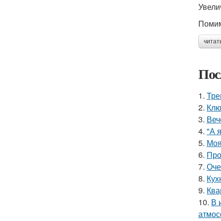
Увели
Помим
читат
Пос
1.
Тре
2.
Клю
3.
Веч
4.
"А 
5.
Моя
6.
Про
7.
Оче
8.
Кух
9.
Ква
10.
В 
атмос