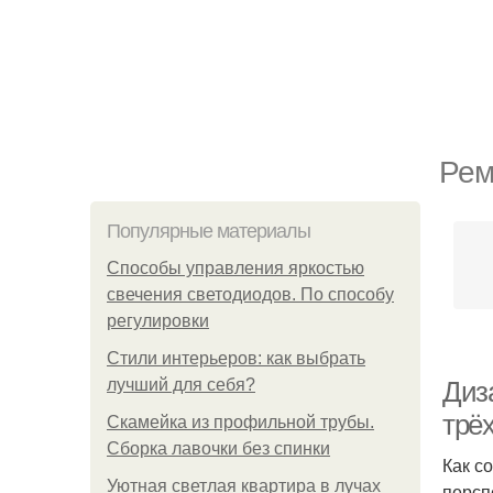
Рем
Популярные материалы
Способы управления яркостью
свечения светодиодов. По способу
регулировки
Стили интерьеров: как выбрать
лучший для себя?
Диза
трё
Скамейка из профильной трубы.
Сборка лавочки без спинки
Как с
Уютная светлая квартира в лучах
персп