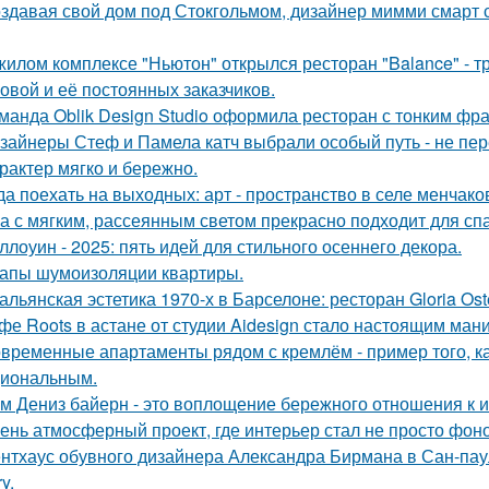
здавая свой дом под Стокгольмом, дизайнер мимми смарт 
жилом комплексе "Ньютон" открылся ресторан "Balance" - 
овой и её постоянных заказчиков.
манда Oblik Design Studio оформила ресторан с тонким фр
зайнеры Стеф и Памела катч выбрали особый путь - не пер
арактер мягко и бережно.
да поехать на выходных: арт - пространство в селе менчак
а с мягким, рассеянным светом прекрасно подходит для спа
ллоуин - 2025: пять идей для стильного осеннего декора.
апы шумоизоляции квартиры.
альянская эстетика 1970-х в Барселоне: ресторан Gloria Oste
фе Roots в астане от студии Aidesign стало настоящим ман
временные апартаменты рядом с кремлём - пример того, к
иональным.
м Дениз байерн - это воплощение бережного отношения к 
ень атмосферный проект, где интерьер стал не просто фон
нтхаус обувного дизайнера Александра Бирмана в Сан-паул
y.