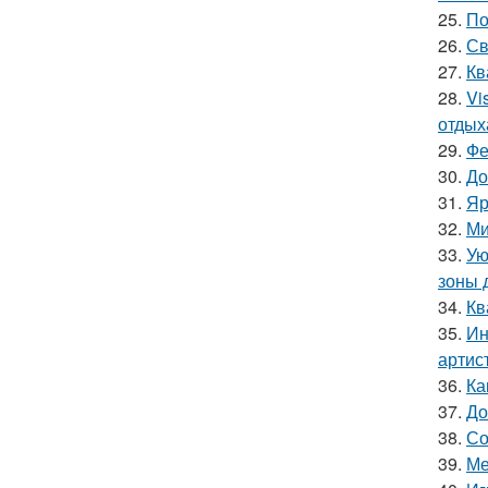
25.
По
26.
Св
27.
Кв
28.
Vi
отдых
29.
Фе
30.
До
31.
Яр
32.
Ми
33.
Ую
зоны 
34.
Кв
35.
Ин
артис
36.
Ка
37.
До
38.
Со
39.
Ме