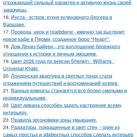
отражающий сильный характер и активную жизнь своей
заказчицы.
16.
Инста - остров: кухня кулинарного блогера в
Варшаве.
17.
Провода, неон и граффити - именно так выглядит
новое кафе в Перми, созданное бюро "Неарт".
18.
Дом Дениз байерн - это воплощение бережного
отношения к истории и личным эмоциям.
19.
Цвет 2026 года по версии Sherwin - Williams -
Universal Khaki.
20.
Лондонская квартира в светлых тонах стала
отражением путешествий и воспоминаний хозяев.
21.
Ванные комнаты становятся всё более смелыми и
индивидуальными.
22.
Цвет дивана способен задать настроение всему
интерьеру.
23.
Правила эргономики зоны умывания.
24.
Радиаторы, покрашенные в цвет стен, - один из
самых простых и эффектных способов сделать интерьер