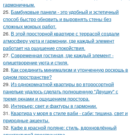
гармоничным.
25.
Бамбуковые панели - это удобный и эстетичный
способ быстро обновить и выровнять стены без
сложных мокрых работ.
26.
В этой просторной квартире с террасой создали
атмосферу уюта и гармонии, где каждый элемент
работает на ощущение спокойствия.
27.
Современная гостиная, где каждый элемент -
олицетворение уюта и стиля.
28.
Как соединить минимализм и утонченную роскошь в
одном пространстве?
29.
Из однокомнатной квартиры во второсортной
панельке удалось сделать полноценную "Двушку" с
тремя окнами и ощущением простора.
30.
Интерьер: свет и фактуры в гармонии.
31.
Квартира у моря в стиле ваби - саби: тишина, свет и
природные акценты.
32.
Кафе в красной поляне: стиль, вдохновлённый
архитектурой пространства.