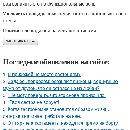
разграничить его на функциональные зоны.
Увеличить площадь помещения можно с помощью сноса
стены.
Помимо площади они различаются типами:
читать дальше →
Последние обновления на сайте:
1.
В прихожей не место растениям?
2.
Задаюсь вопросом: осознают ли жёны, вернувшие
мужа от другой, что он остался не из любви?
3.
"Не могу поверить, что это снова произошло.
4.
"Твоя сестра не ворует!
5.
Когда гастрономия становится образом жизни,
интерьер начинает работать на неё.
6.
Эти яркие апартаменты находятся прямо на борту
круизного лайнера и отсылают к эстетике морских судов