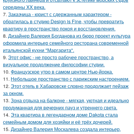
середины XX века.
7.
Заказчица - юрист с сдержанным характером -
обратилась в студию Design is Fine, чтобы превратить
квартиру в пространство покоя и восстановления.
8.
Дизайнер Валерия Богданова из бюро проект культура
оформила интерьер семейного ресторана современной
итальянской кухни "Маргарита".
9.
Этот офис - не просто рабочее пространство, а
визуальное продолжение философии студии.
10.
Французское утро в самом центре Нью-йорка.
11.
Небольшое пространство с парижским настроением.
12.
Этот отель в Хабаровске словно продолжает пейзаж
за окном.
13.
Зона отдыха на балконе - мягкая, уютная и идеально
продуманная для вечерних пауз и утреннего света.
14.
Эта квартира в легендарном доме Dakota стала
семейным домом для хозяйки и её трёх дочерей.
15.
Дизайнер Валерия Москалева создала интерьер,