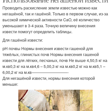
Проводить раскисление земли известью можно как
негашёной, так и гашёной. Только в первом случае, из-за
высокой химической активности CaO, её количество
уменьшают в 3-4 раза. Точную величину внесения
извести помогут определить таблицы.
Для гашёной извести:
рН почвы Нормы внесения извести гашеной для
тяжёлых, глинистых почв Нормы внесения гашеной
извести для лёгких, песчаных, почв Не выше 4,50,5 кг на
м.кв0,3 кг на м.кв4,6 – 5,00,3 кг на м.кв0,2 кг на м.кв5,1 –
6,00,2 кг на м.кв—————————-
Для негашёной извести, нормы внесения которой
меньше: