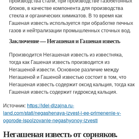
производства стали, при производстве газобетонных
блоков, в качестве компонента для производства
стекла и органических химикатов. В то время как
Гашеная известь используется при обработке печных
газов и нейтрализации промышленных сточных вод.
Заключение — Негашеная и Гашеная известь
Производится Негашеная известь из известняка,
тогда как Гашеная известь производится из
Негашеной извести. Основное различие между
Негашеной и Гашеной известью состоит в том, что
Негашеная известь содержит оксид кальция, тогда как
Гашеная известь содержит гидроксид кальция.
Источник:
https://idei-dizajna.ru-
land.com/stati/negashenaya-izvest-i-ee-primenenie-v-
ogorode-ispolzovanie-negashyonoy-izvesti
Негашеная известь от сорняков.