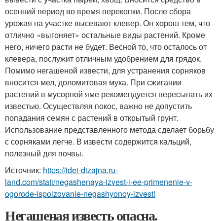
осенний период во время перекопки. После сбора
урожая на участке высевают клевер. Он хорош тем, что
отлично «выгоняет» остальные виды растений. Кроме
него, ничего расти не будет. Весной то, что осталось от
клевера, послужит отличным удобрением для грядок.
Помимо негашеной извести, для устранения сорняков
вносится мел, доломитовая мука. При сжигании
растений в мусорной яме рекомендуется пересыпать их
известью. Осуществляя покос, важно не допустить
попадания семян с растений в открытый грунт.
Использование представленного метода сделает борьбу
с сорняками легче. В извести содержится кальций,
полезный для почвы.
Источник:
https://idei-dizajna.ru-
land.com/stati/negashenaya-izvest-i-ee-primenenie-v-
ogorode-ispolzovanie-negashyonoy-izvesti
Негашеная известь опасна.