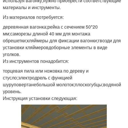
используя вагонку,нужно приобрести соответствующие
материалы и инструменты.
Из материалов потребуется:
деревянная вагонка;рейка с сечением 50*20
мм;саморезы длиной 40 мм для монтажа
обрешетки;кляймеры для фиксации вагонки;гвозди для
установки кляймеровдоборные элементы в виде
уголков.
Из инструментов понадобится:
торцевая пила или ножовка по дереву и
стусло;электродрель с функцией
шуруповертанебольшой молоток;плоскогубцы;водяной
уровень.
Инструкция установки следующая: