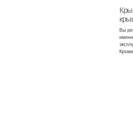
Кры
кры
Вы ре
именн
экспл
Кроме