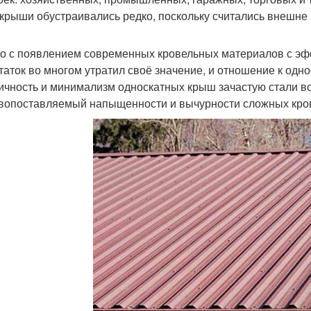
 крыши обустраивались редко, поскольку считались внешн
о с появлением современных кровельных материалов с э
таток во многом утратил своё значение, и отношение к одн
ичность и минимализм односкатных крыш зачастую стали в
вопоставляемый напыщенности и вычурности сложных кро