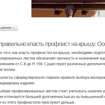
ь дальше →
 правильно класть профлист на крышу. О
о того, как класть профнастил на крышу, необходимо подг
лированных листов обозначает прочность и назначения изд
ачением от С-8 до Н-158. Существуют различные дополни
аг волны.
алисты сформулировали главное правило выбора материал
маркировка изделия.
ыборе профилированных листов стоит учитывать наличие р
ия отличаются большей долговечностью из-за повышенной н
я из этого профнастила прослужит дольше.