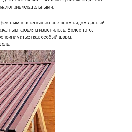
е малопривлекательными.
ффектным и эстетичным внешним видом данный
оскатным кровлям изменилось. Более того,
осприниматься как особый шарм,
вель.