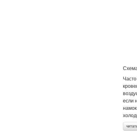
Схема
Часто
крове
возду
если 
намок
холод
читат