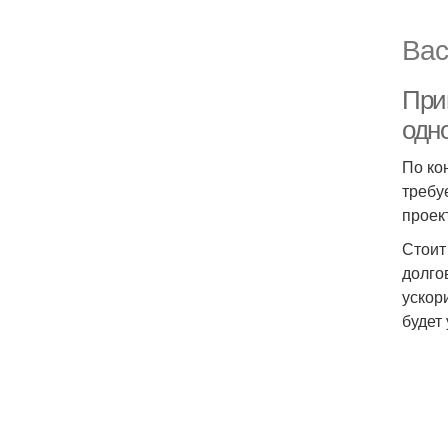
Вас
При
одн
По ко
требу
проек
Стоит
долго
ускор
будет