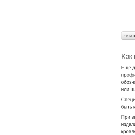
читат
Как
Еще д
профи
обозн
или ш
Специ
быть 
При в
издел
кровл