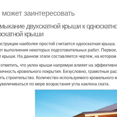
 может заинтересовать
мыкание двухскатной крыши к односкатной
оскатной крыши
нструкции наиболее простой считается односкатная крыша. 
ет выполнения некоторых подготовительных работ. Первое, 
т крыши. На данном этапе составляется чертеж, на котором
 отметить, что уклон крыши напрямую влияет на эффективн
вечность кровельного покрытия. Безусловно, грамотные ра
ить строительство. Количество используемого кровельного
 увеличиваться по мере возрастания угла наклона ската.