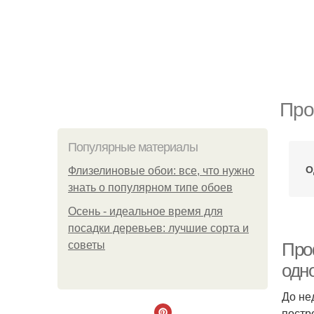
Про
Популярные материалы
О
Флизелиновые обои: все, что нужно
знать о популярном типе обоев
Осень - идеальное время для
посадки деревьев: лучшие сорта и
советы
Про
одн
До не
постр