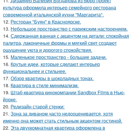
11.
Дизайнер Валерия Богданова из бюро проект
культура оформила интерьер семейного ресторана
современной итальянской кухни "Маргарита".
12.
Ресторан "Буян" в Красноярске.
13.
Небольшое пространство с парижским настроением.
14.
Сдержанная ванная с акцентом на детали: спокойная
палитра, лаконичные формы и мягкий свет создают
ощущение уюта и дорогого спокойствия.
15.
Маленькое пространство - большие задачи.
16.
Крутые идеи, которые сделают интерьер
функциональнее и стильнее.
17.
Обзор квартиры в шоколадных тонах.
18.
Квартира в стиле минимализм.
19.
Штаб-квартира кинокомпании Sandbox Films в Нью-
йорке.
20.
Редизайн старой стенки:
21.
Зона за диваном часто недооценивается, хотя
именно она может стать стильным акцентом гостиной.
22.
Эта двухкомнатная квартира оформлена в