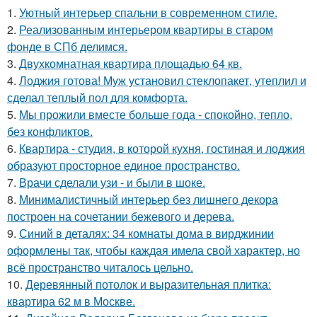
1.
Уютный интерьер спальни в современном стиле.
2.
Реализованным интерьером квартиры в старом
фонде в СПб делимся.
3.
Двухкомнатная квартира площадью 64 кв.
4.
Лоджия готова! Муж установил стеклопакет, утеплил и
сделал теплый пол для комфорта.
5.
Мы прожили вместе больше года - спокойно, тепло,
без конфликтов.
6.
Квартира - студия, в которой кухня, гостиная и лоджия
образуют просторное единое пространство.
7.
Врачи сделали узи - и были в шоке.
8.
Минималистичный интерьер без лишнего декора
построен на сочетании бежевого и дерева.
9.
Синий в деталях: 34 комнаты дома в вирджинии
оформлены так, чтобы каждая имела свой характер, но
всё пространство читалось цельно.
10.
Деревянный потолок и выразительная плитка:
квартира 62 м в Москве.