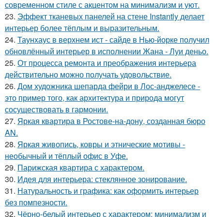
современном стиле с акцентом на минимализм и уют.
23.
Эффект тканевых панелей на стене Instantly делает
интерьер более тёплым и выразительным.
24.
Таунхаус в верхнем ист - сайде в Нью-йорке получил
обновлённый интерьер в исполнении Жана - Луи деньо.
25.
От процесса ремонта и преображения интерьера
действительно можно получать удовольствие.
26.
Дом художника шепарда фейри в Лос-анджелесе -
это пример того, как архитектура и природа могут
сосуществовать в гармонии.
27.
Яркая квартира в Ростове-на-дону, созданная бюро
AN.
28.
Яркая живопись, ковры и этнические мотивы -
необычный и тёплый офис в Уфе.
29.
Парижская квартира с характером.
30.
Идея для интерьера: стеклянное зонирование.
31.
Натуральность и графика: как оформить интерьер
без помпезности.
32.
Чёрно-белый интерьер с характером: минимализм и