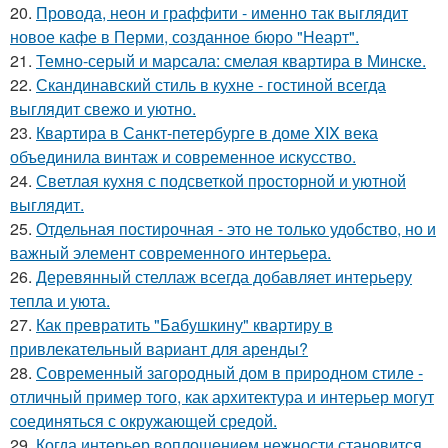
20.
Провода, неон и граффити - именно так выглядит
новое кафе в Перми, созданное бюро "Неарт".
21.
Темно-серый и марсала: смелая квартира в Минске.
22.
Скандинавский стиль в кухне - гостиной всегда
выглядит свежо и уютно.
23.
Квартира в Санкт-петербурге в доме XIX века
объединила винтаж и современное искусство.
24.
Светлая кухня с подсветкой просторной и уютной
выглядит.
25.
Отдельная постирочная - это не только удобство, но и
важный элемент современного интерьера.
26.
Деревянный стеллаж всегда добавляет интерьеру
тепла и уюта.
27.
Как превратить "Бабушкину" квартиру в
привлекательный вариант для аренды?
28.
Современный загородный дом в природном стиле -
отличный пример того, как архитектура и интерьер могут
соединяться с окружающей средой.
29.
Когда интерьер воплощением нежности становится.