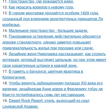
11.
Пространство, где рождаются идеи.
12.
Как украсить коридор к новому году.
13.
В городе монтаржи продаётся особняк 1929 года,
созданный под влиянием архитектурных принципов Ле
корбюзье.
14.
Маленькое пространство - большие задачи.
15.
Панорамное остекление действительно обходится
дороже стандартного, однако заметно повышает
привлекательность жилья при продаже или сдаче.
16.
Дизайнер женя Николаева рассказывает, как создать
интерьер, который выглядит цельным, но при этом имеет
свои характерные штрихи в каждой зоне.
17.
В память о баухаусе: цветная квартира в
Копенгагене.
18.
Чтобы вернуть заброшенному палаццо Xiii века его
величие, дизайнерам Анне ковре и Фредерику тубау де
Кристо потребовалось семь лет реставрации.
19.
Desert Rock Resort: отель, выросший из скал
саудовской Аравии.