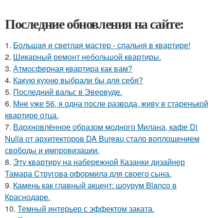
Последние обновления на сайте:
1.
Большая и светлая мастер - спальня в квартире!
2.
Шикарный ремонт небольшой квартиры.
3.
Атмосферная квартира как вам?
4.
Какую кухню выбрали бы для себя?
5.
Последний вальс в Эвервуде.
6.
Мне уже 56, я одна после развода, живу в старенькой
квартире отца.
7.
Вдохновлённое образом модного Милана, кафе Di
Nulla от архитекторов DA Bureau стало воплощением
свободы и импровизации.
8.
Эту квартиру на набережной Казанки дизайнер
Тамара Стругова оформила для своего сына.
9.
Камень как главный акцент: шоурум Blanco в
Краснодаре.
10.
Темный интерьер с эффектом заката.