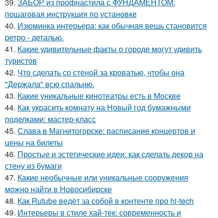
39.
ЗАБОР из профнастила с ФУНДАМЕНТОМ:
пошаговая инструкция по установке
40.
Изюминка интерьера: как обычная вещь становится
ретро - деталью.
41.
Какие удивительные факты о городе могут удивить
туристов
42.
Что сделать со стеной за кроватью, чтобы она
"Держала" всю спальню.
43.
Какие уникальные кинотеатры есть в Москве
44.
Как украсить комнату на Новый год бумажными
поделками: мастер-класс
45.
Слава в Магнитогорске: расписание концертов и
цены на билеты
46.
Простые и эстетические идеи: как сделать декор на
стену из бумаги
47.
Какие необычные или уникальные сооружения
можно найти в Новосибирске
48.
Как Rutube ведёт за собой в контенте про hi-tech
49.
Интерьеры в стиле хай-тек: современность и