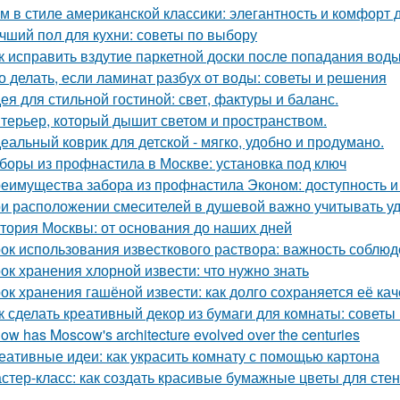
м в стиле американской классики: элегантность и комфорт 
чший пол для кухни: советы по выбору
к исправить вздутие паркетной доски после попадания вод
о делать, если ламинат разбух от воды: советы и решения
ея для стильной гостиной: свет, фактуры и баланс.
терьер, который дышит светом и пространством.
еальный коврик для детской - мягко, удобно и продумано.
боры из профнастила в Москве: установка под ключ
еимущества забора из профнастила Эконом: доступность и
и расположении смесителей в душевой важно учитывать удо
тория Москвы: от основания до наших дней
ок использования известкового раствора: важность соблю
ок хранения хлорной извести: что нужно знать
ок хранения гашёной извести: как долго сохраняется её ка
к сделать креативный декор из бумаги для комнаты: советы
How has Moscow's architecture evolved over the centuries
еативные идеи: как украсить комнату с помощью картона
стер-класс: как создать красивые бумажные цветы для стен