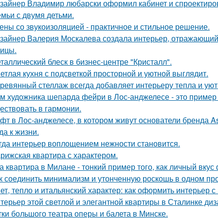
зайнер Владимир любарски оформил кабинет и спроектиро
емьи с двумя детьми.
ены со звукоизоляцией - практичное и стильное решение.
зайнер Валерия Москалева создала интерьер, отражающий 
чицы.
таллический блеск в бизнес-центре "Кристалл".
етлая кухня с подсветкой просторной и уютной выглядит.
ревянный стеллаж всегда добавляет интерьеру тепла и уют
м художника шепарда фейри в Лос-анджелесе - это пример т
ествовать в гармонии.
фт в Лос-анджелесе, в котором живут основатели бренда As
да к жизни.
гда интерьер воплощением нежности становится.
рижская квартира с характером.
а квартира в Милане - тонкий пример того, как личный вку
к соединить минимализм и утонченную роскошь в одном пр
ет, тепло и итальянский характер: как оформить интерьер с
терьер этой светлой и элегантной квартиры в Сталинке ди
тки большого театра оперы и балета в Минске.