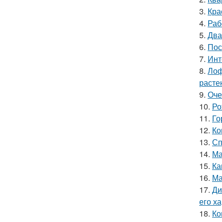
3.
Кра
4.
Раб
5.
Два
6.
Пос
7.
Инт
8.
Лоф
расте
9.
Оче
10.
Ро
11.
Го
12.
Ко
13.
Сп
14.
Ма
15.
Ка
16.
Ма
17.
Ди
его х
18.
Ко