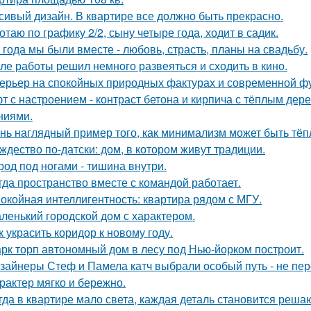
сивый дизайн. В квартире все должно быть прекрасно.
отаю по графику 2/2, сыну четыре года, ходит в садик.
 года мы были вместе - любовь, страсть, планы на свадьбу.
ле работы решил немного развеяться и сходить в кино.
ерьер на спокойных природных фактурах и современной ф
т с настроением - контраст бетона и кирпича с тёплым де
ниями.
нь наглядный пример того, как минимализм может быть тё
ждество по-датски: дом, в котором живут традиции.
род под ногами - тишина внутри.
гда пространство вместе с командой работает.
окойная интеллигентность: квартира рядом с МГУ.
ленький городской дом с характером.
к украсить коридор к новому году.
рк торп автономный дом в лесу под Нью-йорком построит.
зайнеры Стеф и Памела катч выбрали особый путь - не пер
арактер мягко и бережно.
гда в квартире мало света, каждая деталь становится реша