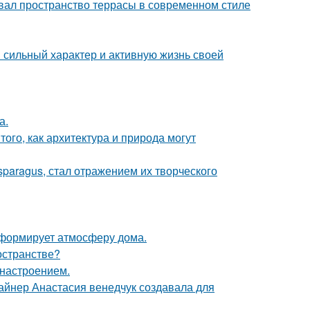
вал пространство террасы в современном стиле
сильный характер и активную жизнь своей
а.
ого, как архитектура и природа могут
paragus, стал отражением их творческого
с формирует атмосферу дома.
остранстве?
 настроением.
зайнер Анастасия венедчук создавала для