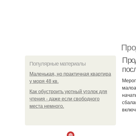
Про
Про
Популярные материалы
пос
Маленькая, но практичная квартира
Мероп
у моря 48 кв.
малоа
Как обустроить уютный уголок для
начат
чтения - даже если свободного
сбала
места немного.
включ