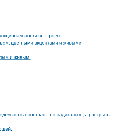
ункциональности выстроен.
ревом, цветными акцентами и живыми
плым и живым.
еделывать пространство радикально, а раскрыть
ющей.