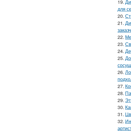
19.
Ди
для с
20.
Ст
21.
Ди
заказ
22.
Ме
23.
Св
24.
Де
25.
До
сосущ
26.
Ло
подхо
27.
Ко
28.
Па
29.
Эт
30.
Ка
31.
Цв
32.
Ин
артис