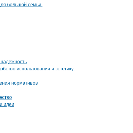
для большой семьи.
ы
 надежность
бство использования и эстетику.
дения нормативов
чество
 и идеи