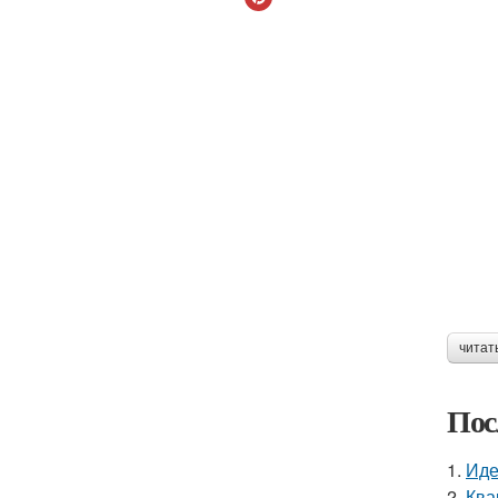
читат
Пос
1.
Иде
2.
Ква