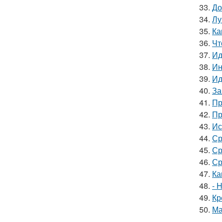
33.
До
34.
Лу
35.
Ка
36.
Чт
37.
Ид
38.
Ин
39.
Ид
40.
За
41.
Пр
42.
Пр
43.
Ис
44.
Ср
45.
Ср
46.
Ср
47.
Ка
48.
- 
49.
Кр
50.
Ма