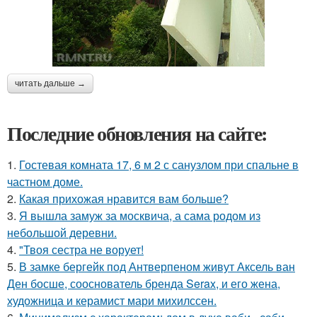
читать дальше →
Последние обновления на сайте:
1.
Гостевая комната 17, 6 м 2 с санузлом при спальне в
частном доме.
2.
Какая прихожая нравится вам больше?
3.
Я вышла замуж за москвича, а сама родом из
небольшой деревни.
4.
"Твоя сестра не ворует!
5.
В замке бергейк под Антверпеном живут Аксель ван
Ден босше, сооснователь бренда Serax, и его жена,
художница и керамист мари михилссен.