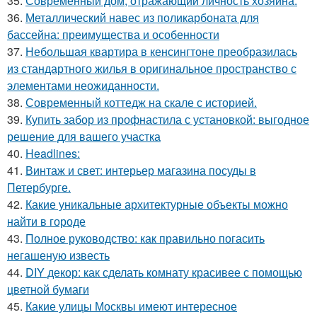
35.
Современный дом, отражающий личность хозяина.
36.
Металлический навес из поликарбоната для
бассейна: преимущества и особенности
37.
Небольшая квартира в кенсингтоне преобразилась
из стандартного жилья в оригинальное пространство с
элементами неожиданности.
38.
Современный коттедж на скале с историей.
39.
Купить забор из профнастила с установкой: выгодное
решение для вашего участка
40.
Headlines:
41.
Винтаж и свет: интерьер магазина посуды в
Петербурге.
42.
Какие уникальные архитектурные объекты можно
найти в городе
43.
Полное руководство: как правильно погасить
негашеную известь
44.
DIY декор: как сделать комнату красивее с помощью
цветной бумаги
45.
Какие улицы Москвы имеют интересное