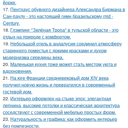
йорке.
17.
Пентхаус обувного дизайнера Александра Бирмана в
Сан-паулу - это настоящий гимн бразильскому mid -
Century.
18.
Глэмпинг "Зелёная Тропа" в тульской области - это
отдых на природе с комфортом.
19.
Небольшой отель в андалусии соединил атмосферу
старинного поместья с яркими красками и духом
модернизма середины века.
20.
Маленькая кухня тоже может стать местом уюта и
вдохновения.
21.
На юге Франции средневековый дом XIV века
получил новую жизнь и превратился в современный
гостевой дом.
22.
Интерьер оформлен на стыке эпох: элегантная
лепнина, высокие потолки и классическая архитектура
соседствуют с современной мебелью простых форм.
23.
Натуральность и графика: как оформить интерьер
без помпезности.