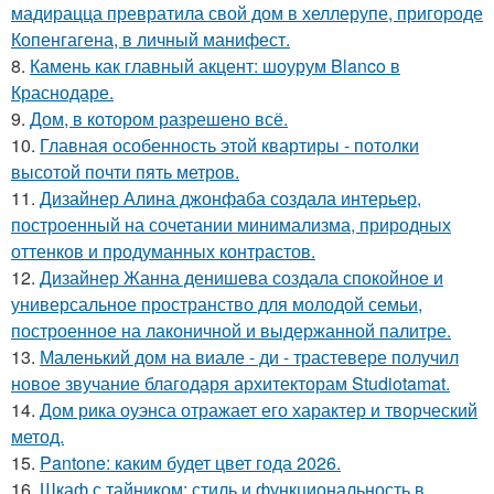
мадирацца превратила свой дом в хеллерупе, пригороде
Копенгагена, в личный манифест.
8.
Камень как главный акцент: шоурум Blanco в
Краснодаре.
9.
Дом, в котором разрешено всё.
10.
Главная особенность этой квартиры - потолки
высотой почти пять метров.
11.
Дизайнер Алина джонфаба создала интерьер,
построенный на сочетании минимализма, природных
оттенков и продуманных контрастов.
12.
Дизайнер Жанна денишева создала спокойное и
универсальное пространство для молодой семьи,
построенное на лаконичной и выдержанной палитре.
13.
Маленький дом на виале - ди - трастевере получил
новое звучание благодаря архитекторам Studiotamat.
14.
Дом рика оуэнса отражает его характер и творческий
метод.
15.
Pantone: каким будет цвет года 2026.
16.
Шкаф с тайником: стиль и функциональность в