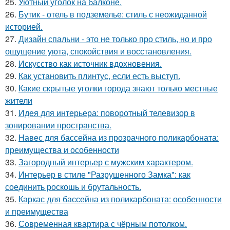
25.
Уютный уголок на балконе.
26.
Бутик - отель в подземелье: стиль с неожиданной
историей.
27.
Дизайн спальни - это не только про стиль, но и про
ощущение уюта, спокойствия и восстановления.
28.
Искусство как источник вдохновения.
29.
Как установить плинтус, если есть выступ.
30.
Какие скрытые уголки города знают только местные
жители
31.
Идея для интерьера: поворотный телевизор в
зонировании пространства.
32.
Навес для бассейна из прозрачного поликарбоната:
преимущества и особенности
33.
Загородный интерьер с мужским характером.
34.
Интерьер в стиле "Разрушенного Замка": как
соединить роскошь и брутальность.
35.
Каркас для бассейна из поликарбоната: особенности
и преимущества
36.
Современная квартира с чёрным потолком.