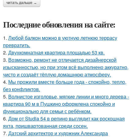
читать дальше →
Последние обновления на сайте:
1.
Любой балкон можно в уютную летнюю террасу
превратить.
2.
Двухкомнатная квартира площадью 53 кв.
3.
Возможно, ремонт не отличается дизайнерской
изысканностью, но при этом всё выполнено аккуратно,
чисто и создаёт тёплую домашнюю атмосферу.
4.
Мы прожили вместе больше года - спокойно, тепло,
без конфликтов.
5.
Волнистое изголовье, мягкие линии и много дерева -
квартира 90 м в Пушкино оформлена спокойно и
функционально для семьи с ребёнком.
6.
Дом от Studia 54 в репино выглядит как роскошная
яхта, пришвартованная среди сосен.
7.
Датский архитектор и художник Александра