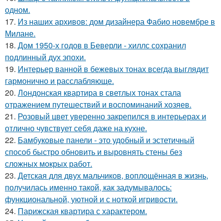
одном.
17.
Из наших архивов: дом дизайнера Фабио новембре в
Милане.
18.
Дом 1950-х годов в Беверли - хиллс сохранил
подлинный дух эпохи.
19.
Интерьер ванной в бежевых тонах всегда выглядит
гармонично и расслабляюще.
20.
Лондонская квартира в светлых тонах стала
отражением путешествий и воспоминаний хозяев.
21.
Розовый цвет уверенно закрепился в интерьерах и
отлично чувствует себя даже на кухне.
22.
Бамбуковые панели - это удобный и эстетичный
способ быстро обновить и выровнять стены без
сложных мокрых работ.
23.
Детская для двух мальчиков, воплощённая в жизнь,
получилась именно такой, как задумывалось:
функциональной, уютной и с ноткой игривости.
24.
Парижская квартира с характером.