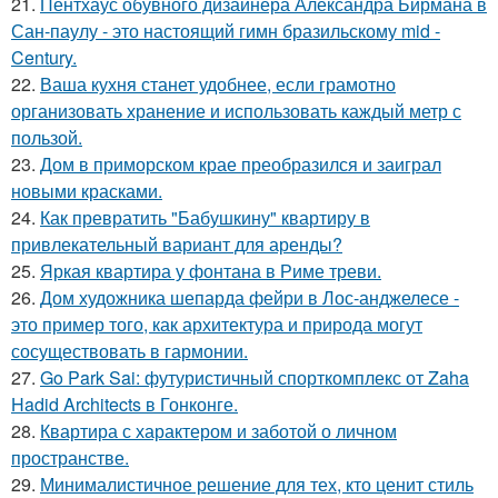
21.
Пентхаус обувного дизайнера Александра Бирмана в
Сан-паулу - это настоящий гимн бразильскому mid -
Century.
22.
Ваша кухня станет удобнее, если грамотно
организовать хранение и использовать каждый метр с
пользой.
23.
Дом в приморском крае преобразился и заиграл
новыми красками.
24.
Как превратить "Бабушкину" квартиру в
привлекательный вариант для аренды?
25.
Яркая квартира у фонтана в Риме треви.
26.
Дом художника шепарда фейри в Лос-анджелесе -
это пример того, как архитектура и природа могут
сосуществовать в гармонии.
27.
Go Park Sai: футуристичный спорткомплекс от Zaha
Hadid Architects в Гонконге.
28.
Квартира с характером и заботой о личном
пространстве.
29.
Минималистичное решение для тех, кто ценит стиль