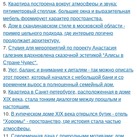
5.
Квартира построена вокруг атмосферы и звука:
пятиметровый стеллаж, большие окна и выразительная
мебель формируют характер пространства.
6.
Дом в скандинавском стиле в московской области -
пример цельного подхода, где интерьер логично
продолжает архитектуру.
7.
Студия для мероприятий по проекту Анастасия
галезник вдохновлена сказочной эстетикой "Алисы в
Стране Чудес".
8.
Уют, баланс и внимание к деталям - так можно описать
этот проект, который начался с небольшой бани и со
временем вырос в полноценный семейный дом.
9.
Квартира в Санкт-петербурге, расположенная в доме
XIX века, стала тонким диалогом между прошлым и
настоящим.
10.
В купеческом доме XIX века открылся бутик - отель
"Хоромы" - пространство, где история стала частью
атмосферы.
11.
Современная дача с природными мотивами: дом