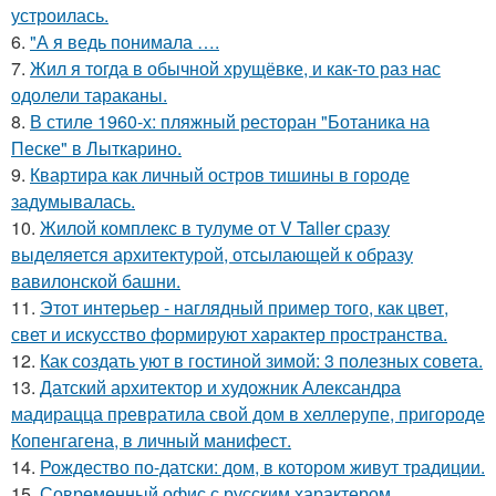
устроилась.
6.
"А я ведь понимала ….
7.
Жил я тогда в обычной хрущёвке, и как-то раз нас
одолели тараканы.
8.
В стиле 1960-х: пляжный ресторан "Ботаника на
Песке" в Лыткарино.
9.
Квартира как личный остров тишины в городе
задумывалась.
10.
Жилой комплекс в тулуме от V Taller сразу
выделяется архитектурой, отсылающей к образу
вавилонской башни.
11.
Этот интерьер - наглядный пример того, как цвет,
свет и искусство формируют характер пространства.
12.
Как создать уют в гостиной зимой: 3 полезных совета.
13.
Датский архитектор и художник Александра
мадирацца превратила свой дом в хеллерупе, пригороде
Копенгагена, в личный манифест.
14.
Рождество по-датски: дом, в котором живут традиции.
15.
Современный офис с русским характером.