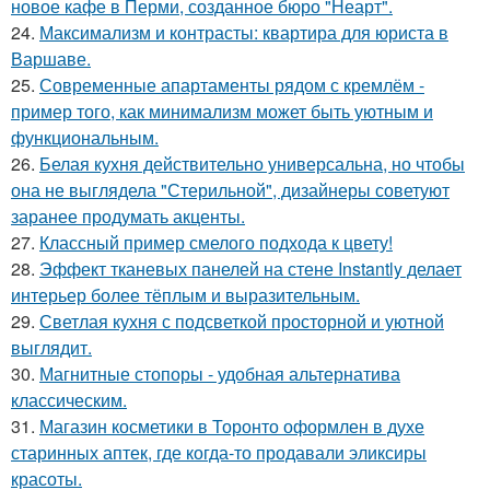
новое кафе в Перми, созданное бюро "Неарт".
24.
Максимализм и контрасты: квартира для юриста в
Варшаве.
25.
Современные апартаменты рядом с кремлём -
пример того, как минимализм может быть уютным и
функциональным.
26.
Белая кухня действительно универсальна, но чтобы
она не выглядела "Стерильной", дизайнеры советуют
заранее продумать акценты.
27.
Классный пример смелого подхода к цвету!
28.
Эффект тканевых панелей на стене Instantly делает
интерьер более тёплым и выразительным.
29.
Светлая кухня с подсветкой просторной и уютной
выглядит.
30.
Магнитные стопоры - удобная альтернатива
классическим.
31.
Магазин косметики в Торонто оформлен в духе
старинных аптек, где когда-то продавали эликсиры
красоты.