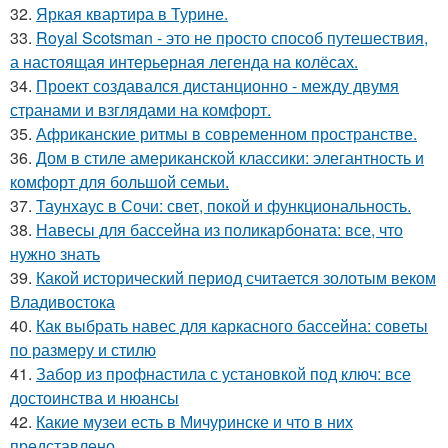
32.
Яркая квартира в Турине.
33.
Royal Scotsman - это не просто способ путешествия,
а настоящая интерьерная легенда на колёсах.
34.
Проект создавался дистанционно - между двумя
странами и взглядами на комфорт.
35.
Африканские ритмы в современном пространстве.
36.
Дом в стиле американской классики: элегантность и
комфорт для большой семьи.
37.
Таунхаус в Сочи: свет, покой и функциональность.
38.
Навесы для бассейна из поликарбоната: все, что
нужно знать
39.
Какой исторический период считается золотым веком
Владивостока
40.
Как выбрать навес для каркасного бассейна: советы
по размеру и стилю
41.
Забор из профнастила с установкой под ключ: все
достоинства и нюансы
42.
Какие музеи есть в Мичуринске и что в них
представлено