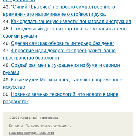
43.
"Синий Платочек" не просто символ военного
времени - это напоминание о стойкости духа.
44.
Как сделать гашеную известь: пошаговая инструкция
45.
Самодельный декор из картона: как украсить стены
своими руками
46.
Сделай сам: как обновить интерьер без денег
47.
4 простые идеи декора: как преобразить ваше
пространство без хлопот
48.
Создай зал мечты: украшения из бумаги своими
руками
49.
Какие музеи Москвы представляют современное
искусство
50.
Новинки земных технологий: что нового в мире
разработок
© 2026 Идеи дизайна интерьера
Контакты
Пользовательское соглашение
Политика конфидециальности