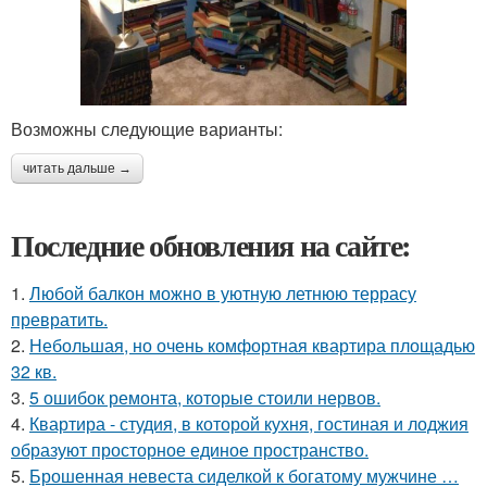
Возможны следующие варианты:
читать дальше →
Последние обновления на сайте:
1.
Любой балкон можно в уютную летнюю террасу
превратить.
2.
Небольшая, но очень комфортная квартира площадью
32 кв.
3.
5 ошибок ремонта, которые стоили нервов.
4.
Квартира - студия, в которой кухня, гостиная и лоджия
образуют просторное единое пространство.
5.
Брошенная невеста сиделкой к богатому мужчине …