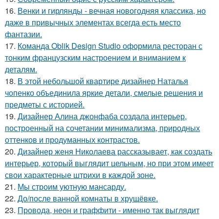
16.
Венки и гирлянды - вечная новогодняя классика, но
даже в привычных элементах всегда есть место
фантазии.
17.
Команда Oblik Design Studio оформила ресторан с
тонким французским настроением и вниманием к
деталям.
18.
В этой небольшой квартире дизайнер Наталья
чопенко объединила яркие детали, смелые решения и
предметы с историей.
19.
Дизайнер Алина джонфаба создала интерьер,
построенный на сочетании минимализма, природных
оттенков и продуманных контрастов.
20.
Дизайнер женя Николаева рассказывает, как создать
интерьер, который выглядит цельным, но при этом имеет
свои характерные штрихи в каждой зоне.
21.
Мы строим уютную мансарду.
22.
До/после ванной комнаты в хрущёвке.
23.
Провода, неон и граффити - именно так выглядит