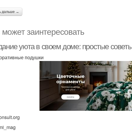
ь дальше →
 может заинтересовать
дание уюта в своем доме: простые советы
коративные подушки
nsult.org
mi_mag