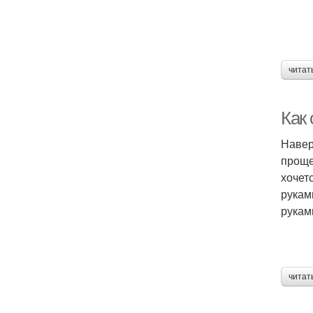
читат
Как
Навер
проще
хочет
рукам
рукам
читат