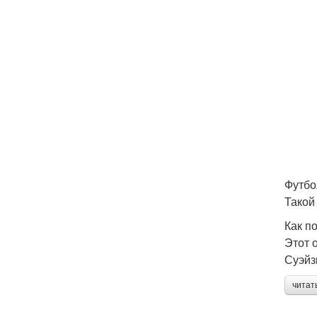
Футбо
Такой
Как п
Этот 
Суэйз
читат