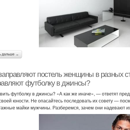
ь дальше →
 заправляют постель женщины в разных с
равляют футболку в джинсы?
вить футболку в джинсы? «А как же иначе», — ответят пре
своей юности. Не опасайтесь последовать их совету — пос
тажные майки мужчины. Разберемся, зачем они надевают их