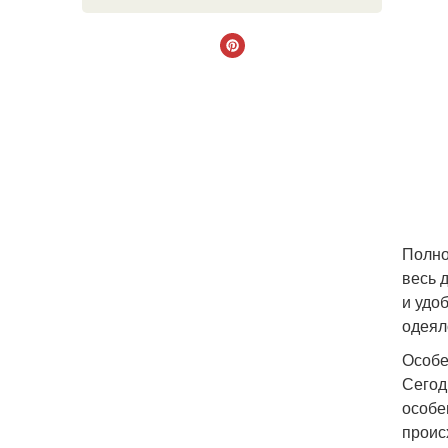
Полно
весь 
и удо
одеял
Особе
Сегод
особе
проис