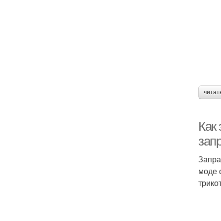
читат
Как
зап
Запра
моде 
трико