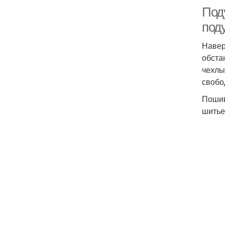
Под
под
Навер
обста
чехлы
свобо
Пошив
шитье