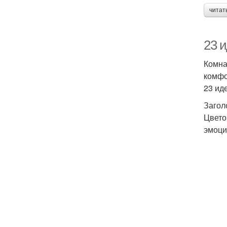
читат
23 
Комна
комфо
23 ид
Загол
Цвето
эмоци