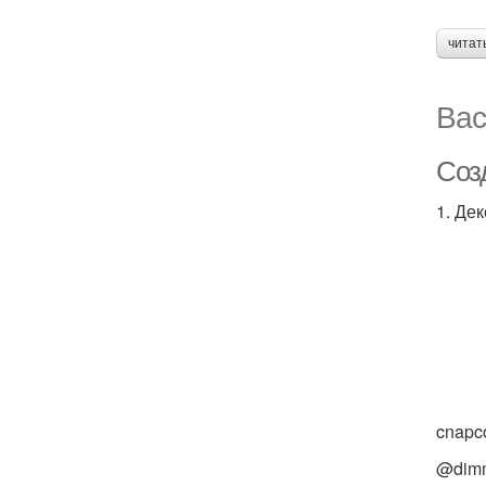
читат
Вас
Соз
1. Де
cnapco
@dim