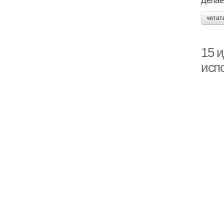
читат
15 
исп