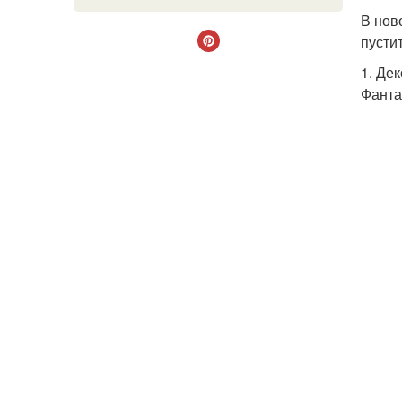
В нов
пусти
1. Де
Фанта