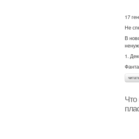
17 ге
Не сп
В нов
ненуж
1. Де
Фанта
читат
Что 
пла