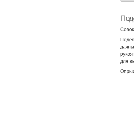
Поде
Совок
Подел
дачны
рукоя
для в
Опрыс