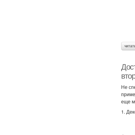
читат
Дос
вто
Не сп
приме
еще м
1. Де