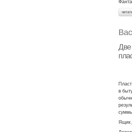
Фанта
читат
Вас
Две 
плас
Пласт
в быт
обычн
резул
суммы
Ящик 
Делае