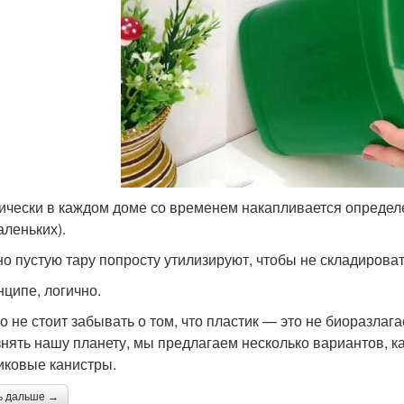
ически в каждом доме со временем накапливается определ
аленьких).
о пустую тару попросту утилизируют, чтобы не складировать
нципе, логично.
о не стоит забывать о том, что пластик — это не биоразлаг
знять нашу планету, мы предлагаем несколько вариантов, к
иковые канистры.
ь дальше →