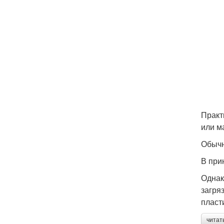
Практ
или м
Обычн
В при
Однак
загря
пласт
читат