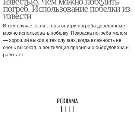
известью. Чем можно побелить
погреб. Использование побелки из
извести
Материалы для
В том случае, если стены внутри погреба деревянные,
Смеси для побелки
побелки
можно использовать побелку. Покраска погреба мелом
— хороший выход в тех случаях, когда влажность не
очень высокая, а вентиляция правильно оборудована и
работает.
Известь в подвале
Известь от сырости
Советы по побелке