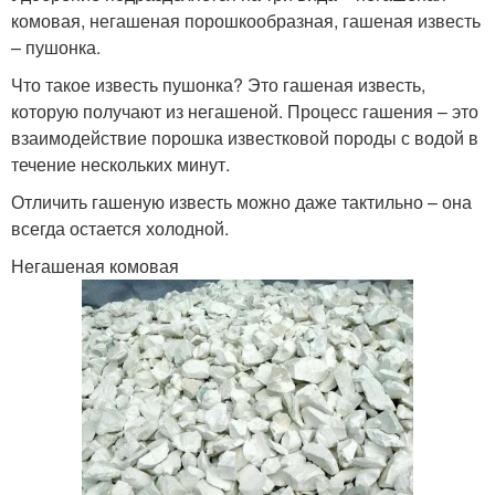
комовая, негашеная порошкообразная, гашеная известь
– пушонка.
Извести при затоплении
Известь для погреба
Что такое известь пушонка? Это гашеная известь,
которую получают из негашеной. Процесс гашения – это
взаимодействие порошка известковой породы с водой в
течение нескольких минут.
Отличить гашеную известь можно даже тактильно – она
Влага в погребе
Силикагель в погреб
всегда остается холодной.
Негашеная комовая