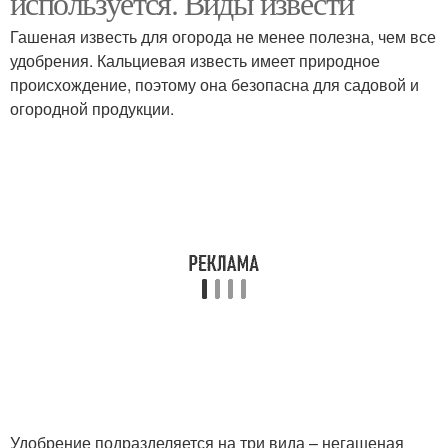
используется. Виды извести
Гашеная известь для огорода не менее полезна, чем все
удобрения. Кальциевая известь имеет природное
происхождение, поэтому она безопасна для садовой и
Извести в качестве
Известь для побелки
огородной продукции.
Стены в погребе
Гашеная известь
Информация об
Известь в бетон
извести
Известь от грибка
Стен в погребе
Удобрение подразделяется на три вида – негашеная