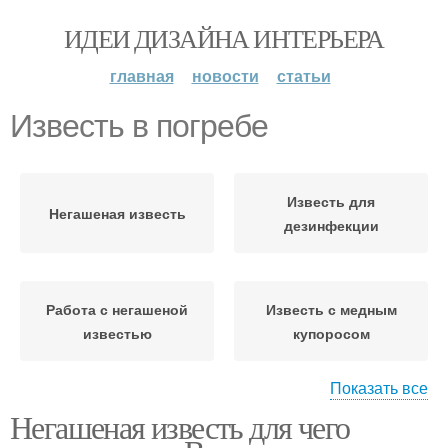
ИДЕИ ДИЗАЙНА ИНТЕРЬЕРА
главная
новости
статьи
Известь в погребе
Известь для
Негашеная известь
дезинфекции
Работа с негашеной
Известь с медным
известью
купоросом
Показать все
Негашеная известь для чего
Известь от сырости
Побелки из извести