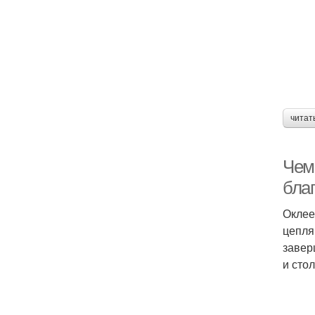
читат
Чем
бла
Оклее
цепля
завер
и сто