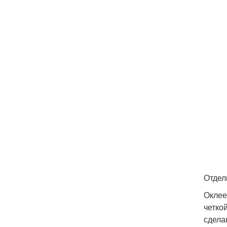
Отдел
Оклее
четко
сделан