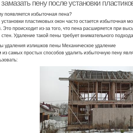
 замазать пену после установки пластико
у появляется избыточная пена?
 установки пластиковых окон часто остается избыточная м
. Это происходит из-за того, что пена расширяется при вы
и стен. Удаление такой пены требует внимательного подхода
ы удаления излишков пены Механическое удаление
 из самых простых способов удалить избыточную пену явля
ьзовать: