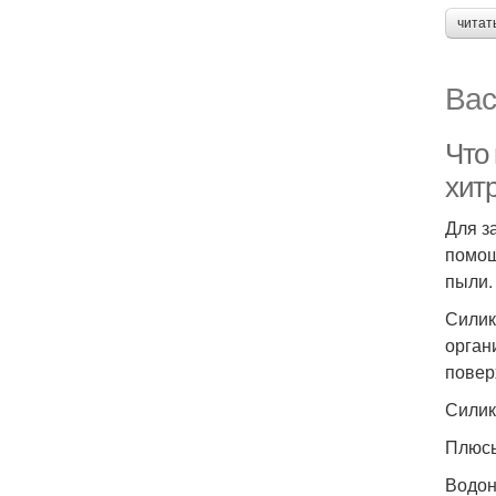
читат
Вас
Что 
хит
Для з
помощ
пыли.
Силик
орган
повер
Силик
Плюсы
Водон