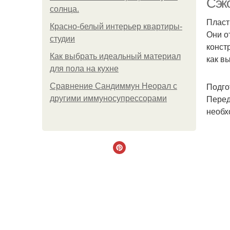
Сэк
солнца.
Пласт
Красно-белый интерьер квартиры-
Они о
студии
конст
Как выбрать идеальный материал
как в
для пола на кухне
Подго
Сравнение Сандиммун Неорал с
Перед
другими иммуносупрессорами
необх