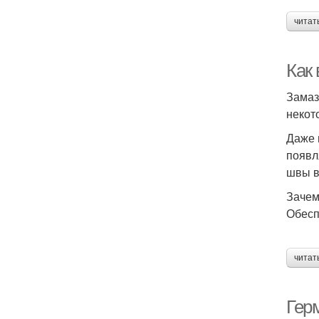
читат
Как
Замаз
некот
Даже 
появл
швы в
Зачем
Обесп
читат
Гер