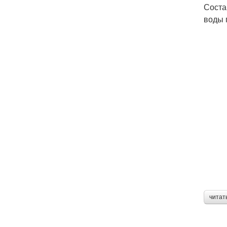
Соста
воды 
читат