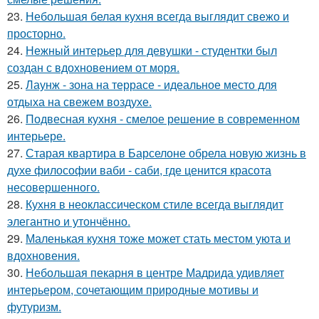
23.
Небольшая белая кухня всегда выглядит свежо и
просторно.
24.
Нежный интерьер для девушки - студентки был
создан с вдохновением от моря.
25.
Лаунж - зона на террасе - идеальное место для
отдыха на свежем воздухе.
26.
Подвесная кухня - смелое решение в современном
интерьере.
27.
Старая квартира в Барселоне обрела новую жизнь в
духе философии ваби - саби, где ценится красота
несовершенного.
28.
Кухня в неоклассическом стиле всегда выглядит
элегантно и утончённо.
29.
Маленькая кухня тоже может стать местом уюта и
вдохновения.
30.
Небольшая пекарня в центре Мадрида удивляет
интерьером, сочетающим природные мотивы и
футуризм.