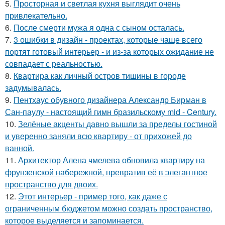
5.
Просторная и светлая кухня выглядит очень
привлекательно.
6.
После смерти мужа я одна с сыном осталась.
7.
3 ошибки в дизайн - проектах, которые чаще всего
портят готовый интерьер - и из-за которых ожидание не
совпадает с реальностью.
8.
Квартира как личный остров тишины в городе
задумывалась.
9.
Пентхаус обувного дизайнера Александр Бирман в
Сан-паулу - настоящий гимн бразильскому mid - Century.
10.
Зелёные акценты давно вышли за пределы гостиной
и уверенно заняли всю квартиру - от прихожей до
ванной.
11.
Архитектор Алена чмелева обновила квартиру на
фрунзенской набережной, превратив её в элегантное
пространство для двоих.
12.
Этот интерьер - пример того, как даже с
ограниченным бюджетом можно создать пространство,
которое выделяется и запоминается.