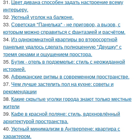
31.
Цвет дивана способен задать настроение всему
интерьеру.
32.
Уютный уголок на балконе.
33.
Советская "Панелька" - не приговор, а вызов, с
которым можно справиться с фантазией и расчётом.
34.
Из однокомнатной квартиры во второсортной
панельке удалось сделать полноценную "Двушку" с
тремя окнами и ощущением простора.
35.
Бутик - отель в подземелье: стиль с неожиданной
историей.
36.
Африканские ритмы в современном пространстве.
37.
Чем лучше застелить пол на кухне: советы и
рекомендации
38.
Какие скрытые уголки города знают только местные
жители
39.
Кафе в красной поляне: стиль, вдохновлённый
архитектурой пространства.
40.
Уютный минимализм в Антверпене: квартира с
характером.