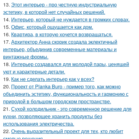
13.
Этот интерьер - про честную индустриальную
эстетику, в которой нет случайных решений.
14.
Интерьер, который не нуждается в громких словах.
15.
Офис, который ощущается как дом.
16.
Квартира, в которую хочется возвращаться.
17.
Архитектор Анна скорик создала эклектичный
интерьер, объединив современные материалы и
винтажные формы.
18.
Интерьер создавался для молодой пары, ценящей
уют и характерные детали.
19.
Как не сделать интерьер как у всех?
20.
Проект от Planka Buro - пример того, как можно
объединить эстетику, функциональность и гармонию с
природой в большом городском пространстве.
21.
Сухой холодильник - это современное решение для
кухни, позволяющее хранить продукты без
использования электричества.
22.
Очень выразительный проект для тех, кто любит
смелые решения.