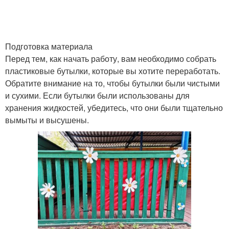
Кукла из пластиковой
Кукла из бутылки
бутылки
Подготовка материала
Перед тем, как начать работу, вам необходимо собрать
пластиковые бутылки, которые вы хотите переработать.
Обратите внимание на то, чтобы бутылки были чистыми
Кукла из стеклянных
Кукла на бутылке
и сухими. Если бутылки были использованы для
бутылок
хранения жидкостей, убедитесь, что они были тщательно
вымыты и высушены.
Кукла из пластиковых
бутылок