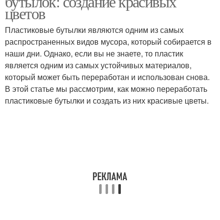
бутылок: создание красивых
цветов
Пластиковые бутылки являются одним из самых
Лепесток из
распространенных видов мусора, который собирается в
Бутылки в цветы
пластиковой бутылки
наши дни. Однако, если вы не знаете, то пластик
является одним из самых устойчивых материалов,
который может быть переработан и использован снова.
В этой статье мы рассмотрим, как можно переработать
Листы для
Магнолии из
пластиковые бутылки и создать из них красивые цветы.
пластикового цветка
пластиковых бутылок
Бутоны из бутылки
Бутылки для прочистки
Засоры в пластиковых
Пластиковые трубы
трубах