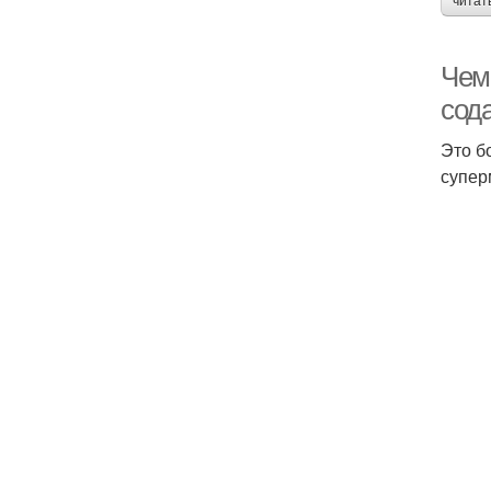
читат
Чем
сод
Это б
супер