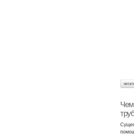
читат
Чем
труб
Сущес
помощ