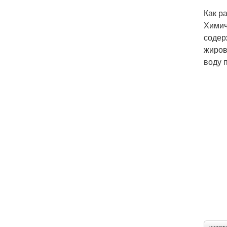
Как р
Химич
содер
жиров
воду 