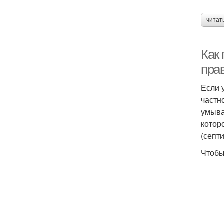
читат
Как
пра
Если 
частн
умыва
котор
(септи
Чтобы