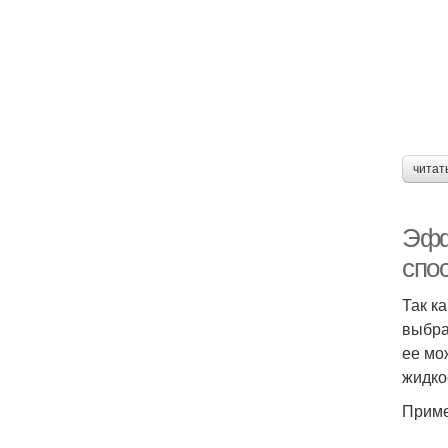
читат
Эфф
спо
Так к
выбра
ее мо
жидко
Приме