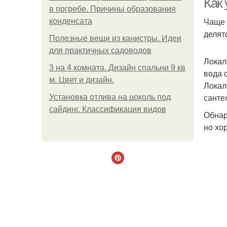
Как 
в погребе. Причины образования
Чаще 
конденсата
делятс
Полезные вещи из канистры. Идеи
для практичных садоводов
Локал
3 на 4 комната. Дизайн спальни 9 кв
вода 
м. Цвет и дизайн.
Локал
санте
Установка отлива на цоколь под
сайдинг. Классификация видов
Обнар
но хо