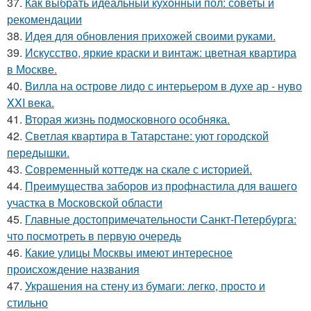
37.
Как выбрать идеальный кухонный пол: советы и
рекомендации
38.
Идея для обновления прихожей своими руками.
39.
Искусство, яркие краски и винтаж: цветная квартира
в Москве.
40.
Вилла на острове лидо с интерьером в духе ар - нуво
XXI века.
41.
Вторая жизнь подмосковного особняка.
42.
Светлая квартира в Татарстане: уют городской
передышки.
43.
Современный коттедж на скале с историей.
44.
Преимущества заборов из профнастила для вашего
участка в Московской области
45.
Главные достопримечательности Санкт-Петербурга:
что посмотреть в первую очередь
46.
Какие улицы Москвы имеют интересное
происхождение названия
47.
Украшения на стену из бумаги: легко, просто и
стильно