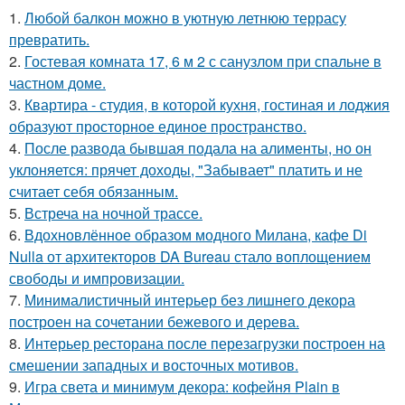
1.
Любой балкон можно в уютную летнюю террасу
превратить.
2.
Гостевая комната 17, 6 м 2 с санузлом при спальне в
частном доме.
3.
Квартира - студия, в которой кухня, гостиная и лоджия
образуют просторное единое пространство.
4.
После развода бывшая подала на алименты, но он
уклоняется: прячет доходы, "Забывает" платить и не
считает себя обязанным.
5.
Встреча на ночной трассе.
6.
Вдохновлённое образом модного Милана, кафе Di
Nulla от архитекторов DA Bureau стало воплощением
свободы и импровизации.
7.
Минималистичный интерьер без лишнего декора
построен на сочетании бежевого и дерева.
8.
Интерьер ресторана после перезагрузки построен на
смешении западных и восточных мотивов.
9.
Игра света и минимум декора: кофейня Plain в