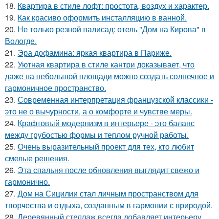
18.
Квартира в стиле лофт: простота, воздух и характер.
19.
Как красиво оформить инсталляцию в ванной.
20.
Не только резной палисад: отель "Дом на Кирова" в
Вологде.
21.
Эра дофамина: яркая квартира в Париже.
22.
Уютная квартира в стиле кантри доказывает, что
даже на небольшой площади можно создать солнечное и
гармоничное пространство.
23.
Современная интерпретация французской классики -
это не о вычурности, а о комфорте и чувстве меры.
24.
Крафтовый модернизм в интерьере - это баланс
между грубостью формы и теплом ручной работы.
25.
Очень выразительный проект для тех, кто любит
смелые решения.
26.
Эта спальня после обновления выглядит свежо и
гармонично.
27.
Дом на Сицилии стал личным пространством для
творчества и отдыха, созданным в гармонии с природой.
28.
Деревянный стеллаж всегда добавляет интерьеру