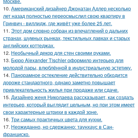
Москве.
10.
Американский дизайнер Джонатан Адлер несколько
лет назад полностью переосмыслил свою квартиру в
Гринвич - виллидж, где живёт уже более 25 лет.
11.
Этот дом словно собран из впечатлений о дальних
странах, шумных рынках, текстильных лавках и старых
английских коттеджах.
12.
Необычный декор для стен своими руками.
13.
Бюро Alexander Tischler оформило интерьер для
молодой пары, влюблённой в индустриальную эстетику.
14.
Панорамное остекление действительно обходится
дороже стандартного, однако заметно повышает
привлекательность жилья при продаже или сдаче.
15.
Дизайнер женя Николаева рассказывает, как создать
интерьер, который выглядит цельным, но при этом имеет
свои характерные штрихи в каждой зоне.
16.
Три самых практичных цвета для кухни.
17.
Неожиданно, но сдержанно: таунхаус в Сан-
франциско.