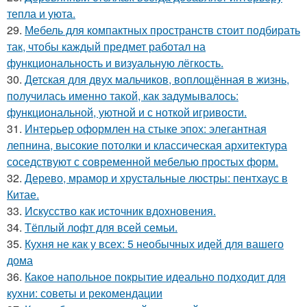
тепла и уюта.
29.
Мебель для компактных пространств стоит подбирать
так, чтобы каждый предмет работал на
функциональность и визуальную лёгкость.
30.
Детская для двух мальчиков, воплощённая в жизнь,
получилась именно такой, как задумывалось:
функциональной, уютной и с ноткой игривости.
31.
Интерьер оформлен на стыке эпох: элегантная
лепнина, высокие потолки и классическая архитектура
соседствуют с современной мебелью простых форм.
32.
Дерево, мрамор и хрустальные люстры: пентхаус в
Китае.
33.
Искусство как источник вдохновения.
34.
Тёплый лофт для всей семьи.
35.
Кухня не как у всех: 5 необычных идей для вашего
дома
36.
Какое напольное покрытие идеально подходит для
кухни: советы и рекомендации