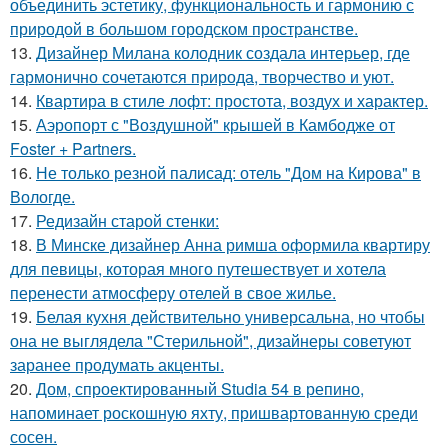
объединить эстетику, функциональность и гармонию с
природой в большом городском пространстве.
13.
Дизайнер Милана колодник создала интерьер, где
гармонично сочетаются природа, творчество и уют.
14.
Квартира в стиле лофт: простота, воздух и характер.
15.
Аэропорт с "Воздушной" крышей в Камбодже от
Foster + Partners.
16.
Не только резной палисад: отель "Дом на Кирова" в
Вологде.
17.
Редизайн старой стенки:
18.
В Минске дизайнер Анна римша оформила квартиру
для певицы, которая много путешествует и хотела
перенести атмосферу отелей в свое жилье.
19.
Белая кухня действительно универсальна, но чтобы
она не выглядела "Стерильной", дизайнеры советуют
заранее продумать акценты.
20.
Дом, спроектированный Studia 54 в репино,
напоминает роскошную яхту, пришвартованную среди
сосен.