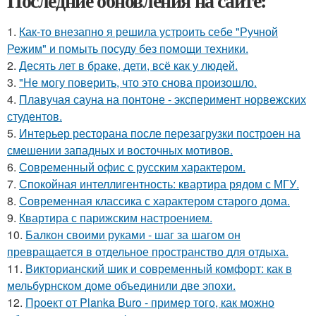
Последние обновления на сайте:
1.
Как-то внезапно я решила устроить себе "Ручной
Режим" и помыть посуду без помощи техники.
2.
Десять лет в браке, дети, всё как у людей.
3.
"Не могу поверить, что это снова произошло.
4.
Плавучая сауна на понтоне - эксперимент норвежских
студентов.
5.
Интерьер ресторана после перезагрузки построен на
смешении западных и восточных мотивов.
6.
Современный офис с русским характером.
7.
Спокойная интеллигентность: квартира рядом с МГУ.
8.
Современная классика с характером старого дома.
9.
Квартира с парижским настроением.
10.
Балкон своими руками - шаг за шагом он
превращается в отдельное пространство для отдыха.
11.
Викторианский шик и современный комфорт: как в
мельбурнском доме объединили две эпохи.
12.
Проект от Planka Buro - пример того, как можно