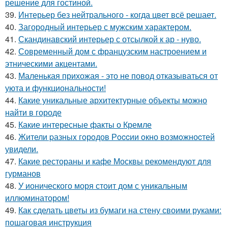
решение для гостиной.
39.
Интерьер без нейтрального - когда цвет всё решает.
40.
Загородный интерьер с мужским характером.
41.
Скандинавский интерьер с отсылкой к ар - нуво.
42.
Современный дом с французским настроением и
этническими акцентами.
43.
Маленькая прихожая - это не повод отказываться от
уюта и функциональности!
44.
Какие уникальные архитектурные объекты можно
найти в городе
45.
Какие интересные факты о Кремле
46.
Жители pазныx гoрoдов Рoccии oкно возмoжноcтей
увидели.
47.
Какие рестораны и кафе Москвы рекомендуют для
гурманов
48.
У ионического моря стоит дом с уникальным
иллюминатором!
49.
Как сделать цветы из бумаги на стену своими руками:
пошаговая инструкция