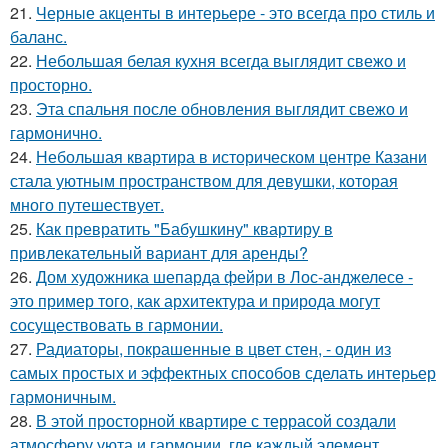
21.
Черные акценты в интерьере - это всегда про стиль и
баланс.
22.
Небольшая белая кухня всегда выглядит свежо и
просторно.
23.
Эта спальня после обновления выглядит свежо и
гармонично.
24.
Небольшая квартира в историческом центре Казани
стала уютным пространством для девушки, которая
много путешествует.
25.
Как превратить "Бабушкину" квартиру в
привлекательный вариант для аренды?
26.
Дом художника шепарда фейри в Лос-анджелесе -
это пример того, как архитектура и природа могут
сосуществовать в гармонии.
27.
Радиаторы, покрашенные в цвет стен, - один из
самых простых и эффектных способов сделать интерьер
гармоничным.
28.
В этой просторной квартире с террасой создали
атмосферу уюта и гармонии, где каждый элемент