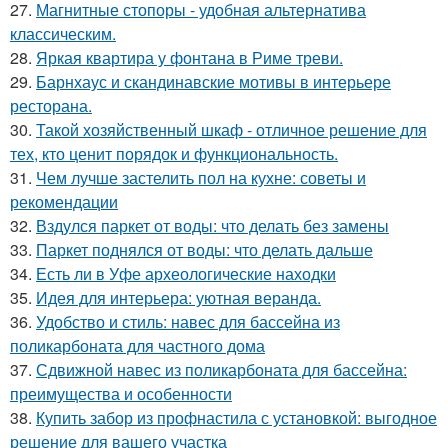
27.
Магнитные стопоры - удобная альтернатива
классическим.
28.
Яркая квартира у фонтана в Риме треви.
29.
Барнхаус и скандинавские мотивы в интерьере
ресторана.
30.
Такой хозяйственный шкаф - отличное решение для
тех, кто ценит порядок и функциональность.
31.
Чем лучше застелить пол на кухне: советы и
рекомендации
32.
Вздулся паркет от воды: что делать без замены
33.
Паркет поднялся от воды: что делать дальше
34.
Есть ли в Уфе археологические находки
35.
Идея для интерьера: уютная веранда.
36.
Удобство и стиль: навес для бассейна из
поликарбоната для частного дома
37.
Сдвижной навес из поликарбоната для бассейна:
преимущества и особенности
38.
Купить забор из профнастила с установкой: выгодное
решение для вашего участка