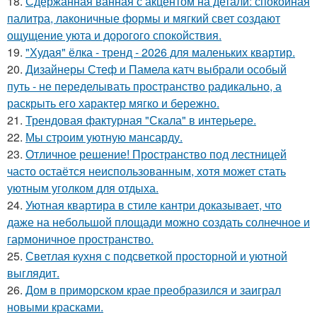
18.
Сдержанная ванная с акцентом на детали: спокойная
палитра, лаконичные формы и мягкий свет создают
ощущение уюта и дорогого спокойствия.
19.
"Худая" ёлка - тренд - 2026 для маленьких квартир.
20.
Дизайнеры Стеф и Памела катч выбрали особый
путь - не переделывать пространство радикально, а
раскрыть его характер мягко и бережно.
21.
Трендовая фактурная "Скала" в интерьере.
22.
Мы строим уютную мансарду.
23.
Отличное решение! Пространство под лестницей
часто остаётся неиспользованным, хотя может стать
уютным уголком для отдыха.
24.
Уютная квартира в стиле кантри доказывает, что
даже на небольшой площади можно создать солнечное и
гармоничное пространство.
25.
Светлая кухня с подсветкой просторной и уютной
выглядит.
26.
Дом в приморском крае преобразился и заиграл
новыми красками.