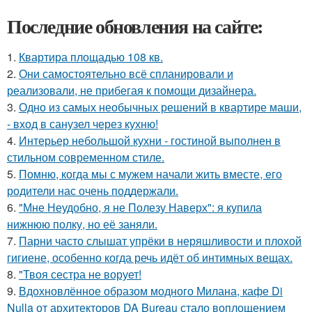
Последние обновления на сайте:
1.
Квартира площадью 108 кв.
2.
Они самостоятельно всё спланировали и
реализовали, не прибегая к помощи дизайнера.
3.
Одно из самых необычных решений в квартире маши,
- вход в санузел через кухню!
4.
Интерьер небольшой кухни - гостиной выполнен в
стильном современном стиле.
5.
Помню, когда мы с мужем начали жить вместе, его
родители нас очень поддержали.
6.
"Мне Неудобно, я не Полезу Наверх": я купила
нижнюю полку, но её заняли.
7.
Парни часто слышат упрёки в неряшливости и плохой
гигиене, особенно когда речь идёт об интимных вещах.
8.
"Твоя сестра не ворует!
9.
Вдохновлённое образом модного Милана, кафе Di
Nulla от архитекторов DA Bureau стало воплощением