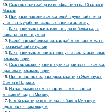
39.
Сколько стоит забор из профнастила на 10 соток в
Москве
40.
При расположении смесителей в душевой важно
учитывать удобство использования и эстетику.
41.
Как правильно гасить известь для побелки сада:
пошаговая инструкция
42.
Всеобщая мобилизация: как работает военкомат в
чрезвычайной ситуации
43.
Как правильно хранить гашеную известь: основные
рекомендации
44.
Сколько можно хранить сухие строительные смеси:
правила и рекомендации
45.
Пространство с характером: квартира Эммануэль
Симон в Париже.
46.
Из панорамных окон квартиры открывается
красивый вид на Москву.
47.
В этой квартире выражена любовь к Милану и
вдохновляющим людям.