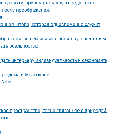
ошную яхту, пришвартованную среди сосен.
е после преображения.
а.
лонная штора, которая одновременно служит
образа жизни семьи и их любви к путешествиям.
тать реальностью.
ридать интерьеру индивидуальность и сэкономить
тре дома в Мельбурне.
в Уфе.
кое пространство, тесно связанное с природой.
нтов.
и