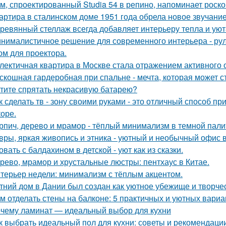
м, спроектированный Studia 54 в репино, напоминает роск
артира в сталинском доме 1951 года обрела новое звучани
ревянный стеллаж всегда добавляет интерьеру тепла и уют
нималистичное решение для современного интерьера - ру
ом для проектора.
лектичная квартира в Москве стала отражением активного 
скошная гардеробная при спальне - мечта, которая может с
тите спрятать некрасивую батарею?
к сделать тв - зону своими руками - это отличный способ п
коре.
рпич, дерево и мрамор - тёплый минимализм в темной пали
вры, яркая живопись и этника - уютный и необычный офис 
овать с балдахином в детской - уют как из сказки.
рево, мрамор и хрустальные люстры: пентхаус в Китае.
терьер недели: минимализм с тёплым акцентом.
тний дом в Дании был создан как уютное убежище и творчес
м отделать стены на балконе: 5 практичных и уютных вариа
чему ламинат — идеальный выбор для кухни
к выбрать идеальный пол для кухни: советы и рекомендаци