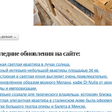
ь дальше →
ледние обновления на сайте:
ная светлая квартира в лучах солнца.
ный интерьер небольшой квартиры площадью 36 кв.
сторная и светлая кухня выглядит очень привлекательно.
хновлённое образом модного Милана, кафе Di Nulla от ар
ды и импровизации.
ерьер создали для творческого владельца, которому близка
тлая элегантная квартира в сталинском доме была оформл
тки большого театра оперы и балета в Минске.