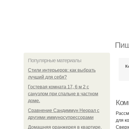
Пищ
Популярные материалы
К
Стили интерьеров: как выбрать
лучший для себя?
Гостевая комната 17, 6 м 2 с
санузлом при спальне в частном
доме.
Ком
Сравнение Сандиммун Неорал с
Рассм
другими иммуносупрессорами
для к
Сверх
Домашняя оранжерея в квартире.