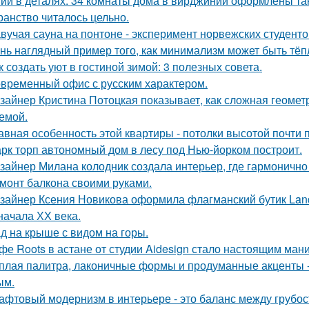
ий в деталях: 34 комнаты дома в вирджинии оформлены так,
ранство читалось цельно.
вучая сауна на понтоне - эксперимент норвежских студенто
нь наглядный пример того, как минимализм может быть тё
к создать уют в гостиной зимой: 3 полезных совета.
временный офис с русским характером.
зайнер Кристина Потоцкая показывает, как сложная геомет
емой.
авная особенность этой квартиры - потолки высотой почти п
рк торп автономный дом в лесу под Нью-йорком построит.
зайнер Милана колодник создала интерьер, где гармонично 
монт балкона своими руками.
зайнер Ксения Новикова оформила флагманский бутик Land
начала ХХ века.
д на крыше с видом на горы.
фе Roots в астане от студии Aidesign стало настоящим ман
плая палитра, лаконичные формы и продуманные акценты -
ым.
афтовый модернизм в интерьере - это баланс между грубо