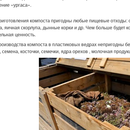
ение «ургаса».
риготовления компоста пригодны любые пищевые отходы: о
а, яичная скорлупа, дынные корки и др. Чем больше будет 
ельная ценность.
роизводства компоста в пластиковых ведрах непригодны бе
, семена, косточки, семечки, ядра орехов , молочная продук