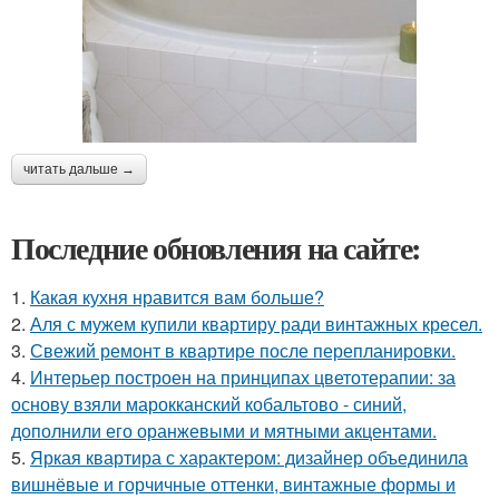
читать дальше →
Последние обновления на сайте:
1.
Какая кухня нравится вам больше?
2.
Аля с мужем купили квартиру ради винтажных кресел.
3.
Свежий ремонт в квартире после перепланировки.
4.
Интерьер построен на принципах цветотерапии: за
основу взяли марокканский кобальтово - синий,
дополнили его оранжевыми и мятными акцентами.
5.
Яркая квартира с характером: дизайнер объединила
вишнёвые и горчичные оттенки, винтажные формы и