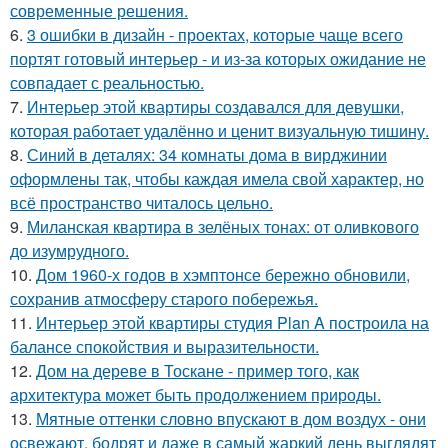
современные решения.
6.
3 ошибки в дизайн - проектах, которые чаще всего
портят готовый интерьер - и из-за которых ожидание не
совпадает с реальностью.
7.
Интерьер этой квартиры создавался для девушки,
которая работает удалённо и ценит визуальную тишину.
8.
Синий в деталях: 34 комнаты дома в вирджинии
оформлены так, чтобы каждая имела свой характер, но
всё пространство читалось цельно.
9.
Миланская квартира в зелёных тонах: от оливкового
до изумрудного.
10.
Дом 1960-х годов в хэмптонсе бережно обновили,
сохранив атмосферу старого побережья.
11.
Интерьер этой квартиры студия Plan A построила на
балансе спокойствия и выразительности.
12.
Дом на дереве в Тоскане - пример того, как
архитектура может быть продолжением природы.
13.
Мятные оттенки словно впускают в дом воздух - они
освежают, бодрят и даже в самый жаркий день выглядят