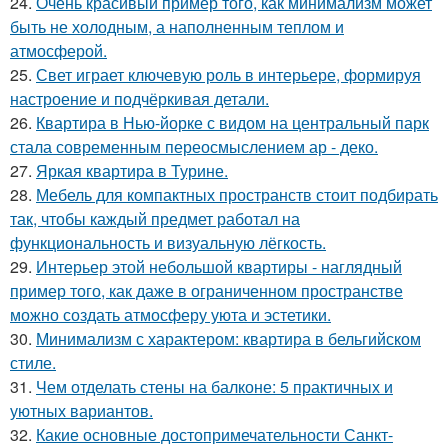
24.
Очень красивый пример того, как минимализм может
быть не холодным, а наполненным теплом и
атмосферой.
25.
Свет играет ключевую роль в интерьере, формируя
настроение и подчёркивая детали.
26.
Квартира в Нью-йорке с видом на центральный парк
стала современным переосмыслением ар - деко.
27.
Яркая квартира в Турине.
28.
Мебель для компактных пространств стоит подбирать
так, чтобы каждый предмет работал на
функциональность и визуальную лёгкость.
29.
Интерьер этой небольшой квартиры - наглядный
пример того, как даже в ограниченном пространстве
можно создать атмосферу уюта и эстетики.
30.
Минимализм с характером: квартира в бельгийском
стиле.
31.
Чем отделать стены на балконе: 5 практичных и
уютных вариантов.
32.
Какие основные достопримечательности Санкт-