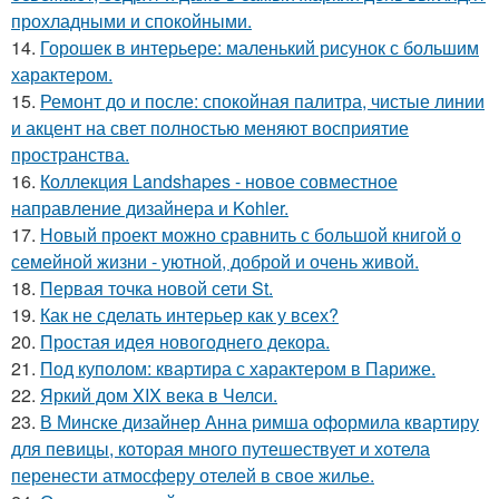
прохладными и спокойными.
14.
Горошек в интерьере: маленький рисунок с большим
характером.
15.
Ремонт до и после: спокойная палитра, чистые линии
и акцент на свет полностью меняют восприятие
пространства.
16.
Коллекция Landshapes - новое совместное
направление дизайнера и Kohler.
17.
Новый проект можно сравнить с большой книгой о
семейной жизни - уютной, доброй и очень живой.
18.
Первая точка новой сети St.
19.
Как не сделать интерьер как у всех?
20.
Простая идея новогоднего декора.
21.
Под куполом: квартира с характером в Париже.
22.
Яркий дом XIX века в Челси.
23.
В Минске дизайнер Анна римша оформила квартиру
для певицы, которая много путешествует и хотела
перенести атмосферу отелей в свое жилье.