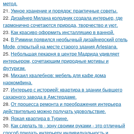
метод.
21.
Умное хранение и порядок: практичные советы.
22.
Дизайнер Милана колодник создала интерьер, где
гармонично сочетаются природа, творчество и уют.
23.
Как красиво оформить инсталляцию в ванной.
24.
В Римини появился необычный дизайнерский отель
Mode, открытый на месте старого здания Arlesiana.
25.
Небольшая пекарня в центре Мадрида удивляет
интерьером, сочетающим природные мотивы и
футуризм.
26.
Михаил хвалебнов: мебель для кафе дома
наркомфина.
27.
Интерьер с историей: квартира в здании бывшего
сахарного завода в Амстердаме.
28.
От процесса ремонта и преображения интерьера
действительно можно получать удовольствие.
29.
Яркая квартира в Турине.
30.
Как сделать тв - зону своими руками - это отличный
способ придать интерьеру индивидуальность и