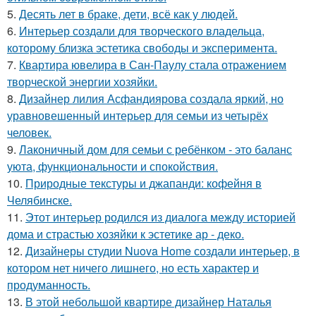
5.
Десять лет в браке, дети, всё как у людей.
6.
Интерьер создали для творческого владельца,
которому близка эстетика свободы и эксперимента.
7.
Квартира ювелира в Сан-Паулу стала отражением
творческой энергии хозяйки.
8.
Дизайнер лилия Асфандиярова создала яркий, но
уравновешенный интерьер для семьи из четырёх
человек.
9.
Лаконичный дом для семьи с ребёнком - это баланс
уюта, функциональности и спокойствия.
10.
Природные текстуры и джапанди: кофейня в
Челябинске.
11.
Этот интерьер родился из диалога между историей
дома и страстью хозяйки к эстетике ар - деко.
12.
Дизайнеры студии Nuova Home создали интерьер, в
котором нет ничего лишнего, но есть характер и
продуманность.
13.
В этой небольшой квартире дизайнер Наталья