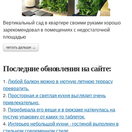
Вертикальный сад в квартире своими руками хорошо
зарекомендовал в помещениях с недостаточной
площадью
читать дальше →
Последние обновления на сайте:
1.
Любой балкон можно в уютную летнюю террасу
превратить.
2.
Просторная и светлая кухня выглядит очень
привлекательно.
3.
Перебирала его вещи и в рюкзаке наткнулась на
пустую упаковку от каких-то таблеток.
4.
Интерьер небольшой кухни - гостиной выполнен в
стильном современном стиле.