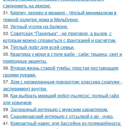
сэкономить на декоре.
31.
Кирпич, дерево и мрамор - тёплый минимализм в
темной палитре дома в Мельбурне.
32.
Уютный уголок на балконе.
33.
Советская "Панелька" - не приговор, а вызов, с
которым можно справиться с фантазией и расчётом.
34.
Тёплый лофт для всей семьи.
35.
Квартира у моря в стиле ваби - саби: тишина, свет и
природные акценты.
36.
Вторая жизнь старой тумбы: простая реставрация
своими руками.
37.
Дом с неожиданным поворотом: классика снаружи -
эксперимент внутри.
38.
Как выбрать моющий робот-пылесос: полный гайд
для новичков
39.
Загородный интерьер с мужским характером.
40.
Скандинавский интерьер с отсылкой к ар - нуво.
41.
Компактный навес для бассейна из поликарбоната: