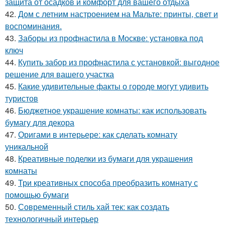
защита от осадков и комфорт для вашего отдыха
42.
Дом с летним настроением на Мальте: принты, свет и
воспоминания.
43.
Заборы из профнастила в Москве: установка под
ключ
44.
Купить забор из профнастила с установкой: выгодное
решение для вашего участка
45.
Какие удивительные факты о городе могут удивить
туристов
46.
Бюджетное украшение комнаты: как использовать
бумагу для декора
47.
Оригами в интерьере: как сделать комнату
уникальной
48.
Креативные поделки из бумаги для украшения
комнаты
49.
Три креативных способа преобразить комнату с
помощью бумаги
50.
Современный стиль хай тек: как создать
технологичный интерьер