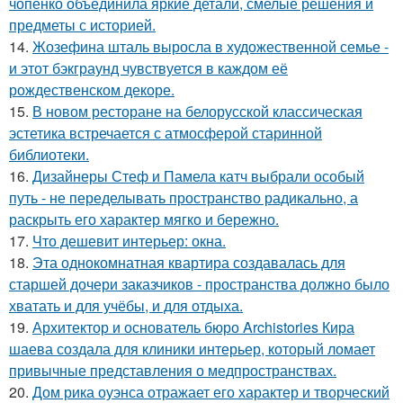
чопенко объединила яркие детали, смелые решения и
предметы с историей.
14.
Жозефина шталь выросла в художественной семье -
и этот бэкграунд чувствуется в каждом её
рождественском декоре.
15.
В новом ресторане на белорусской классическая
эстетика встречается с атмосферой старинной
библиотеки.
16.
Дизайнеры Стеф и Памела катч выбрали особый
путь - не переделывать пространство радикально, а
раскрыть его характер мягко и бережно.
17.
Что дешевит интерьер: окна.
18.
Эта однокомнатная квартира создавалась для
старшей дочери заказчиков - пространства должно было
хватать и для учёбы, и для отдыха.
19.
Архитектор и основатель бюро Archistories Кира
шаева создала для клиники интерьер, который ломает
привычные представления о медпространствах.
20.
Дом рика оуэнса отражает его характер и творческий