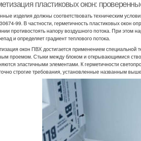
метизация пластиковых окон: проверенн
нные изделия должны соответствовать техническим услов
30674-99. В частности, герметичность пластиковых окон оп
янии противостоять напору воздушного потока. При этом н
репад и определяет градиент теплового потока.
тизация окон ПВХ достигается применением специальной т
вым проемом. Стыки между блоком и открывающимися ство
няются эластичными элементами. К герметичности светопр
точно строгие требования, установленные названным выш