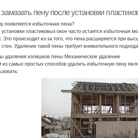
 замазать пену после установки пластико
у появляется избыточная пена?
 установки пластиковых окон часто остается избыточная м
. Это происходит из-за того, что пена расширяется при вы
и стен. Удаление такой пены требует внимательного подхода
ы удаления излишков пены Механическое удаление
 из самых простых способов удалить избыточную пену явля
ьзовать: