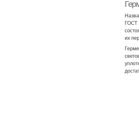
Гер
Назва
ГОСТ 
состо
их пе
Герме
свето
уплот
доста