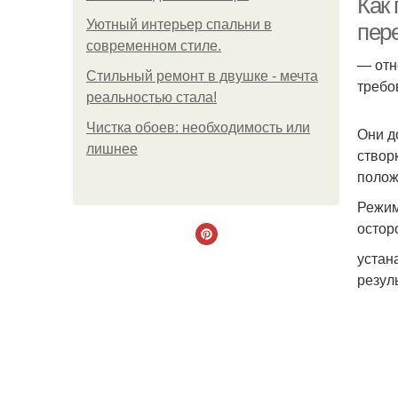
Как
Уютный интерьер спальни в
пер
современном стиле.
— отн
Стильный ремонт в двушке - мечта
требо
реальностью стала!
Чистка обоев: необходимость или
Они д
лишнее
створ
полож
Режим
остор
устан
резул