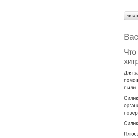
читат
Вас
Что 
хит
Для з
помощ
пыли.
Силик
орган
повер
Силик
Плюсы