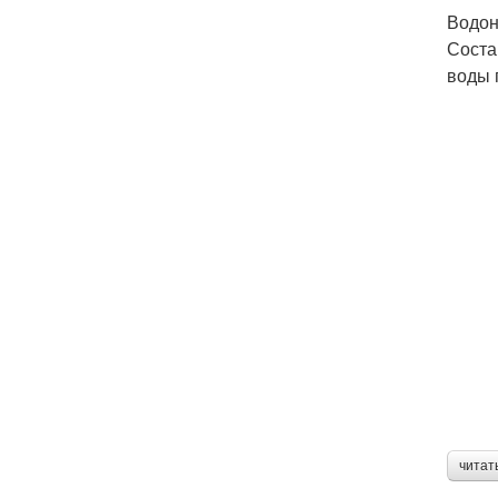
Водон
Соста
воды 
читат