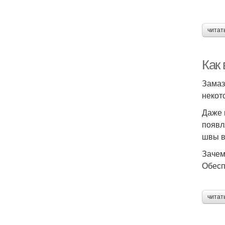
читат
Как
Замаз
некот
Даже 
появл
швы в
Зачем
Обесп
читат