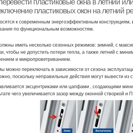
 перевести пластиковые окна в летний и
еключение пластиковых окон на летний ре
осятся к современным энергоэффективным конструкциям, в
вания по функциональным возможностям.
олжны иметь несколько сезонных режимов: зимний, с макс
ки, чтобы не допустить потери тепла, а также летний с м
ением и микропроветриванием.
ы можно переключать в зависимости от сезона эксплуатаци
ожно, поскольку неправильные действия могут вывести из с
авливается эксцентриками или цапфами , создающими мини
ьтате чего увеличивается зазор между оконной створкой и 