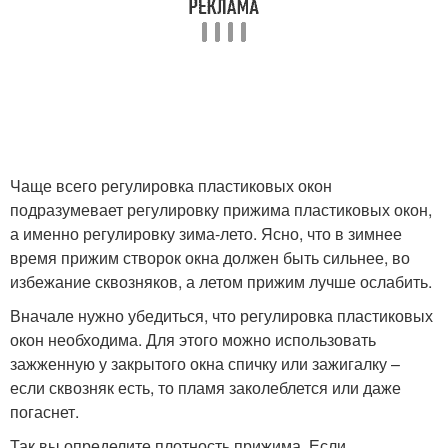
Режим для пластиковых
Рехау в зимний режим
окон
Окна в летний или
Окна на летний режим
Чаще всего регулировка пластиковых окон
подразумевает регулировку прижима пластиковых окон,
а именно регулировку зима-лето. Ясно, что в зимнее
время прижим створок окна должен быть сильнее, во
избежание сквозняков, а летом прижим лучше ослабить.
Вначале нужно убедиться, что регулировка пластиковых
окон необходима. Для этого можно использовать
зажженную у закрытого окна спичку или зажигалку –
если сквозняк есть, то пламя заколеблется или даже
погаснет.
Так вы определите плотность прижима. Если