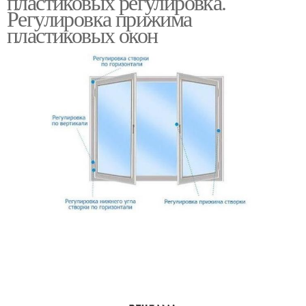
пластиковых регулировка.
Регулировка прижима
пластиковых окон
Режим на пластиковых
Зимние режимы
окнах
Режимы на
Оконный режим
пластиковых окнах
Режим без
Сезонные режимы
шестигранника
Режим в пластиковых
Перевод на летний или
окнах