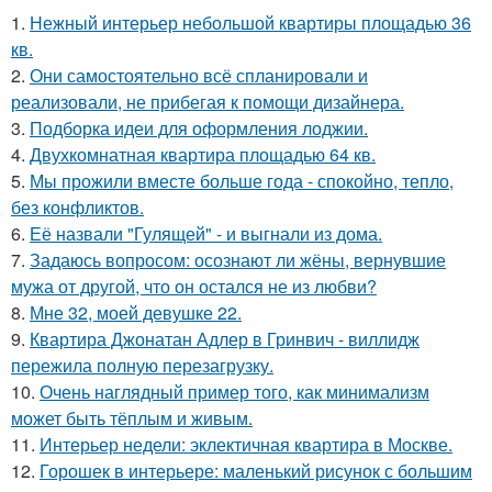
1.
Нежный интерьер небольшой квартиры площадью 36
кв.
2.
Они самостоятельно всё спланировали и
реализовали, не прибегая к помощи дизайнера.
3.
Подборка идеи для оформления лоджии.
4.
Двухкомнатная квартира площадью 64 кв.
5.
Мы прожили вместе больше года - спокойно, тепло,
без конфликтов.
6.
Её назвали "Гулящей" - и выгнали из дома.
7.
Задаюсь вопросом: осознают ли жёны, вернувшие
мужа от другой, что он остался не из любви?
8.
Мне 32, моей девушке 22.
9.
Квартира Джонатан Адлер в Гринвич - виллидж
пережила полную перезагрузку.
10.
Очень наглядный пример того, как минимализм
может быть тёплым и живым.
11.
Интерьер недели: эклектичная квартира в Москве.
12.
Горошек в интерьере: маленький рисунок с большим