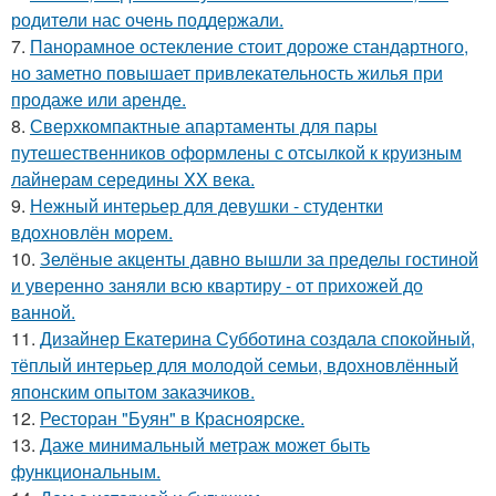
родители нас очень поддержали.
7.
Панорамное остекление стоит дороже стандартного,
но заметно повышает привлекательность жилья при
продаже или аренде.
8.
Сверхкомпактные апартаменты для пары
путешественников оформлены с отсылкой к круизным
лайнерам середины XX века.
9.
Нежный интерьер для девушки - студентки
вдохновлён морем.
10.
Зелёные акценты давно вышли за пределы гостиной
и уверенно заняли всю квартиру - от прихожей до
ванной.
11.
Дизайнер Екатерина Субботина создала спокойный,
тёплый интерьер для молодой семьи, вдохновлённый
японским опытом заказчиков.
12.
Ресторан "Буян" в Красноярске.
13.
Даже минимальный метраж может быть
функциональным.