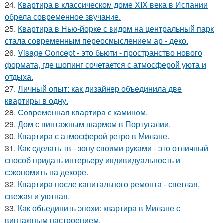
24.
Квартира в классическом доме XIX века в Испании
обрела современное звучание.
25.
Квартира в Нью-йорке с видом на центральный парк
стала современным переосмыслением ар - деко.
26.
Visage Concept - это бьюти - пространство нового
формата, где шопинг сочетается с атмосферой уюта и
отдыха.
27.
Личный опыт: как дизайнер объединила две
квартиры в одну.
28.
Современная квартира с камином.
29.
Дом с винтажным шармом в Португалии.
30.
Квартира с атмосферой ретро в Милане.
31.
Как сделать тв - зону своими руками - это отличный
способ придать интерьеру индивидуальность и
сэкономить на декоре.
32.
Квартира после капитального ремонта - светлая,
свежая и уютная.
33.
Как объединить эпохи: квартира в Милане с
винтажным настроением.