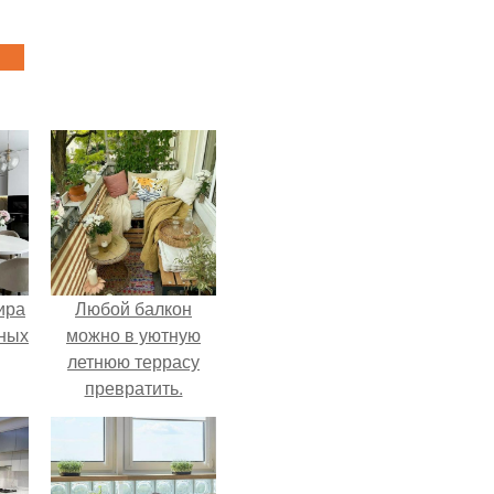
ира
Любой балкон
тных
можно в уютную
летнюю террасу
превратить.