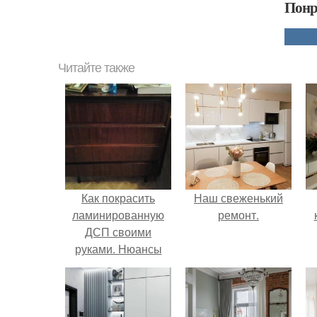
Понр
Читайте также
Как покрасить
Наш свеженький
ламинированную
ремонт.
ДСП своими
руками. Нюансы
перекраски
мебельного ДСП