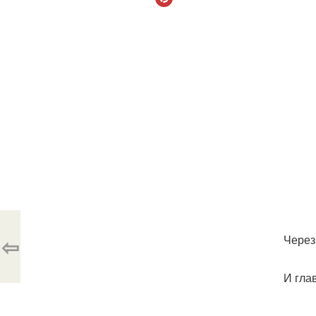
⇦
Через
И гла