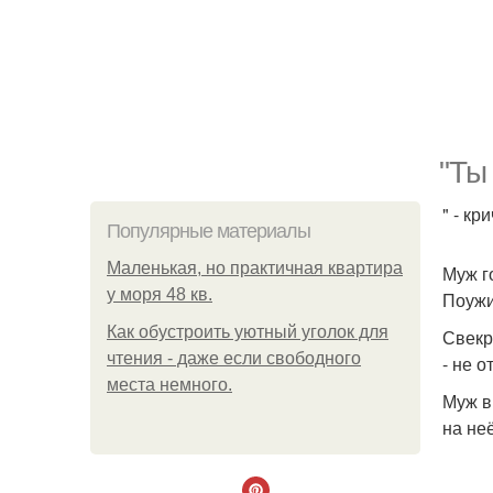
"Ты
" - к
Популярные материалы
Маленькая, но практичная квартира
Муж г
у моря 48 кв.
Поужи
Как обустроить уютный уголок для
Свекр
чтения - даже если свободного
- не 
места немного.
Муж в
на неё