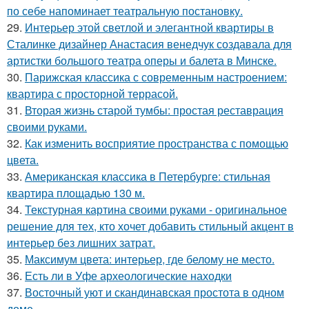
по себе напоминает театральную постановку.
29.
Интерьер этой светлой и элегантной квартиры в
Сталинке дизайнер Анастасия венедчук создавала для
артистки большого театра оперы и балета в Минске.
30.
Парижская классика с современным настроением:
квартира с просторной террасой.
31.
Вторая жизнь старой тумбы: простая реставрация
своими руками.
32.
Как изменить восприятие пространства с помощью
цвета.
33.
Американская классика в Петербурге: стильная
квартира площадью 130 м.
34.
Текстурная картина своими руками - оригинальное
решение для тех, кто хочет добавить стильный акцент в
интерьер без лишних затрат.
35.
Максимум цвета: интерьер, где белому не место.
36.
Есть ли в Уфе археологические находки
37.
Восточный уют и скандинавская простота в одном
доме.