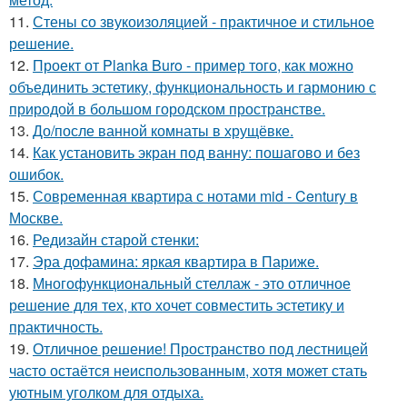
11.
Стены со звукоизоляцией - практичное и стильное
решение.
12.
Проект от Planka Buro - пример того, как можно
объединить эстетику, функциональность и гармонию с
природой в большом городском пространстве.
13.
До/после ванной комнаты в хрущёвке.
14.
Как установить экран под ванну: пошагово и без
ошибок.
15.
Современная квартира с нотами mid - Century в
Москве.
16.
Редизайн старой стенки:
17.
Эра дофамина: яркая квартира в Париже.
18.
Многофункциональный стеллаж - это отличное
решение для тех, кто хочет совместить эстетику и
практичность.
19.
Отличное решение! Пространство под лестницей
часто остаётся неиспользованным, хотя может стать
уютным уголком для отдыха.