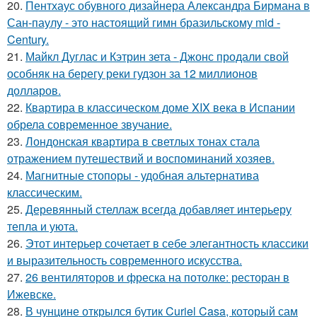
20.
Пентхаус обувного дизайнера Александра Бирмана в
Сан-паулу - это настоящий гимн бразильскому mid -
Century.
21.
Майкл Дуглас и Кэтрин зета - Джонс продали свой
особняк на берегу реки гудзон за 12 миллионов
долларов.
22.
Квартира в классическом доме XIX века в Испании
обрела современное звучание.
23.
Лондонская квартира в светлых тонах стала
отражением путешествий и воспоминаний хозяев.
24.
Магнитные стопоры - удобная альтернатива
классическим.
25.
Деревянный стеллаж всегда добавляет интерьеру
тепла и уюта.
26.
Этот интерьер сочетает в себе элегантность классики
и выразительность современного искусства.
27.
26 вентиляторов и фреска на потолке: ресторан в
Ижевске.
28.
В чунцине открылся бутик Curiel Casa, который сам