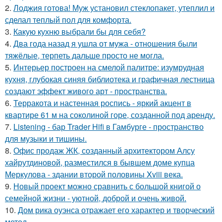
2.
Лоджия готова! Муж установил стеклопакет, утеплил и
сделал теплый пол для комфорта.
3.
Какую кухню выбрали бы для себя?
4.
Два года назад я ушла от мужа - отношения были
тяжёлые, терпеть дальше просто не могла.
5.
Интерьер построен на смелой палитре: изумрудная
кухня, глубокая синяя библиотека и графичная лестница
создают эффект живого арт - пространства.
6.
Терракота и настенная роспись - яркий акцент в
квартире 61 м на соколиной горе, созданной под аренду.
7.
Listening - бар Trader Hifi в Гамбурге - пространство
для музыки и тишины.
8.
Офис продаж ЖК, созданный архитектором Алсу
хайрутдиновой, разместился в бывшем доме купца
Меркулова - здании второй половины Xviii века.
9.
Новый проект можно сравнить с большой книгой о
семейной жизни - уютной, доброй и очень живой.
10.
Дом рика оуэнса отражает его характер и творческий
метод.