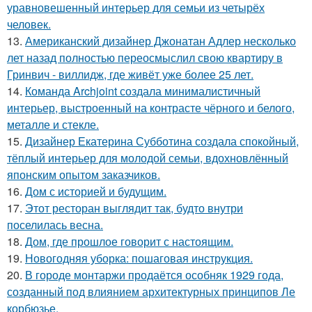
уравновешенный интерьер для семьи из четырёх
человек.
13.
Американский дизайнер Джонатан Адлер несколько
лет назад полностью переосмыслил свою квартиру в
Гринвич - виллидж, где живёт уже более 25 лет.
14.
Команда Archjoint создала минималистичный
интерьер, выстроенный на контрасте чёрного и белого,
металле и стекле.
15.
Дизайнер Екатерина Субботина создала спокойный,
тёплый интерьер для молодой семьи, вдохновлённый
японским опытом заказчиков.
16.
Дом с историей и будущим.
17.
Этот ресторан выглядит так, будто внутри
поселилась весна.
18.
Дом, где прошлое говорит с настоящим.
19.
Новогодняя уборка: пошаговая инструкция.
20.
В городе монтаржи продаётся особняк 1929 года,
созданный под влиянием архитектурных принципов Ле
корбюзье.