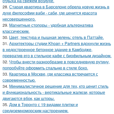
отдыха на свежем воздухе.
28.
Старая квартира в Барселоне обрела новую жизнь в
духе философии ваби - саби, где ценится красота
несовершенного.
29.
Магнитные стопоры - удобная альтернатива
классическим.
30.
Цвет, текстура и пышная зелень: отель в Паттайе.
31.
Архитекторы студии Khoan + Partners вдохнули жизнь
в недостроенное бетонное здание в Камбодже,
превратив его в стильное кафе с биофильным дизайном.
32.
Чтобы внести разнообразие в повседневную рутину,
попробуйте оформить спальню в стиле бохо.
33.
Квартира в Москве, где классика встречается с
современностью.
34.
Минималистичное решение для тех, кто ценит стиль
и функциональность - вертикальные жалюзи, которые
двигаются вбок, как шторы.
35.
Дом в Торонто с 19 видами плитки и
средиземноморским настроением.