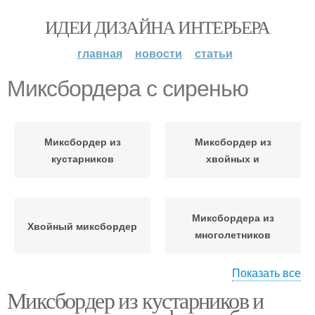
ИДЕИ ДИЗАЙНА ИНТЕРЬЕРА
главная
новости
статьи
Миксбордера с сиренью
Миксбордер из
Миксбордер из
кустарников
хвойных и
Миксбордера из
Хвойный миксбордер
многолетников
Показать все
Миксбордер из кустарников и
Миксбордер из
Миксбордер с пионами
многолетников