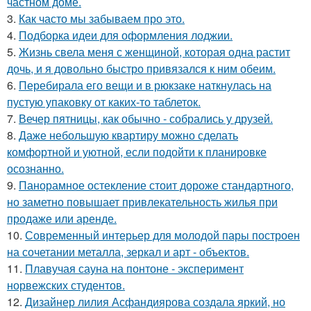
частном доме.
3.
Как часто мы забываем про это.
4.
Подборка идеи для оформления лоджии.
5.
Жизнь свела меня с женщиной, которая одна растит
дочь, и я довольно быстро привязался к ним обеим.
6.
Перебирала его вещи и в рюкзаке наткнулась на
пустую упаковку от каких-то таблеток.
7.
Вечер пятницы, как обычно - собрались у друзей.
8.
Даже небольшую квартиру можно сделать
комфортной и уютной, если подойти к планировке
осознанно.
9.
Панорамное остекление стоит дороже стандартного,
но заметно повышает привлекательность жилья при
продаже или аренде.
10.
Современный интерьер для молодой пары построен
на сочетании металла, зеркал и арт - объектов.
11.
Плавучая сауна на понтоне - эксперимент
норвежских студентов.
12.
Дизайнер лилия Асфандиярова создала яркий, но