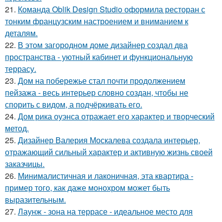
21.
Команда Oblik Design Studio оформила ресторан с
тонким французским настроением и вниманием к
деталям.
22.
В этом загородном доме дизайнер создал два
пространства - уютный кабинет и функциональную
террасу.
23.
Дом на побережье стал почти продолжением
пейзажа - весь интерьер словно создан, чтобы не
спорить с видом, а подчёркивать его.
24.
Дом рика оуэнса отражает его характер и творческий
метод.
25.
Дизайнер Валерия Москалева создала интерьер,
отражающий сильный характер и активную жизнь своей
заказчицы.
26.
Минималистичная и лаконичная, эта квартира -
пример того, как даже монохром может быть
выразительным.
27.
Лаунж - зона на террасе - идеальное место для