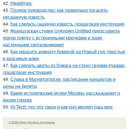
42.
Headlines:
43.
Полное руководство: как правильно погасить
негашеную известь
44.
Как сделать гашеную известь: пошаговая инструкция
45.
Французская студия Unknown Untitled представила
яркую плитку с встроенными крючками и даже
настенными светильниками!
46.
Как украсить комнату бумагой на Новый год: простые
и красивые идеи
47.
Как сделать цветы из бумаги на стену своими руками:
пошаговая инструкция
48.
Слава в Магнитогорске: расписание концертов и
цены на билеты
49.
Какие исторические музеи Москвы рассказывают о
жизни города
50.
Hi-Tech: что это такое и как оно меняет наш мир
© 2026 Идеи дизайна интерьера