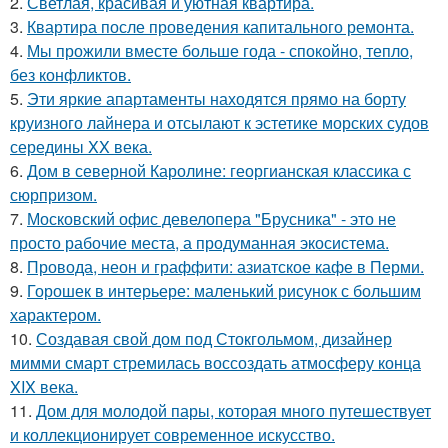
2.
Светлая, красивая и уютная квартира.
3.
Квартира после проведения капитального ремонта.
4.
Мы прожили вместе больше года - спокойно, тепло,
без конфликтов.
5.
Эти яркие апартаменты находятся прямо на борту
круизного лайнера и отсылают к эстетике морских судов
середины XX века.
6.
Дом в северной Каролине: георгианская классика с
сюрпризом.
7.
Московский офис девелопера "Брусника" - это не
просто рабочие места, а продуманная экосистема.
8.
Провода, неон и граффити: азиатское кафе в Перми.
9.
Горошек в интерьере: маленький рисунок с большим
характером.
10.
Создавая свой дом под Стокгольмом, дизайнер
мимми смарт стремилась воссоздать атмосферу конца
XIX века.
11.
Дом для молодой пары, которая много путешествует
и коллекционирует современное искусство.