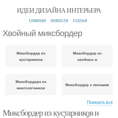
ИДЕИ ДИЗАЙНА ИНТЕРЬЕРА
главная
новости
статьи
Хвойный миксбордер
Миксбордер из
Миксбордер из
кустарников
хвойных и
Миксбордера из
Миксбордер с пионами
многолетников
Показать все
Миксбордер из кустарников и
Миксбордера с
Миксбордер из
сиренью
многолетников