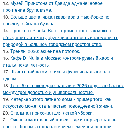
12.
Музей Принстона от Дэвида аджайе: новое
прочтение брутализма.
13.
Больше цвета: яркая квартира в Нью-йорке по
проекту рэймана бузера.
14.
Проект от Planka Buro - пример того, как можно
объединить эстетику, функциональность и гармонию с
природой в большом городском пространстве.
15.
Тренды 2026: акцент на потолок.
16.
Кафе Di Nulla в Москве: контролируемый хаос и
итальянская легкость.
17.
Шкаф с тайником: стиль и функциональность в
одном.
18.
Топ - 5 оттенков для спальни в 2026 году - это баланс
между трендовостью и универсальностью.
19.
Интерьер этого летнего дома - пример того, как
искусство может стать частью повседневной жизни.
20.
Стильная прихожая для легкой уборки.
21.
Очень атмосферный проект, где интерьер стал не
просто фоном, а продолжением семейной истории.