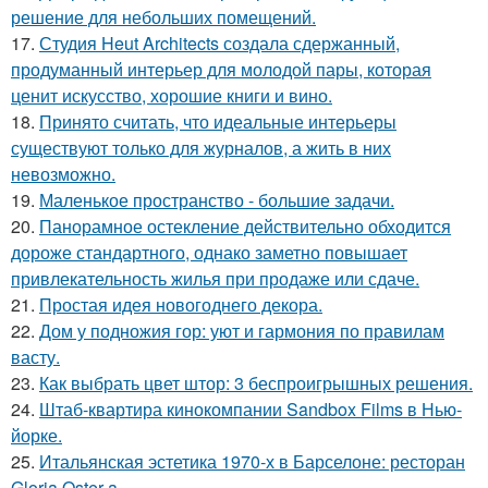
решение для небольших помещений.
17.
Студия Heut Architects создала сдержанный,
продуманный интерьер для молодой пары, которая
ценит искусство, хорошие книги и вино.
18.
Принято считать, что идеальные интерьеры
существуют только для журналов, а жить в них
невозможно.
19.
Маленькое пространство - большие задачи.
20.
Панорамное остекление действительно обходится
дороже стандартного, однако заметно повышает
привлекательность жилья при продаже или сдаче.
21.
Простая идея новогоднего декора.
22.
Дом у подножия гор: уют и гармония по правилам
васту.
23.
Как выбрать цвет штор: 3 беспроигрышных решения.
24.
Штаб-квартира кинокомпании Sandbox Films в Нью-
йорке.
25.
Итальянская эстетика 1970-х в Барселоне: ресторан
Gloria Oster a.