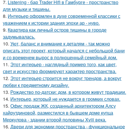
7.
Listening - бар Trader Hifi в Гамбурге - пространство
для музыки и тишины.
8.
Интерьер оформлен в духе современной классики с
уважением к истории здания эпохи ар - нуво.
9.
Квартира как личный остров тишины в городе
задумывалась.
10.
Уют, баланс и внимание к деталям - так можно
описать этот проект, который начался с небольшой бани
и со временем вырос в полноценный семейный дом.
11.
Этот интерьер - наглядный пример того, как цвет,
свет и искусство формируют характер пространства.
12.
Этот интерьер строится не вокруг трендов, а вокруг
любви к предметному дизайну.
13.
Рождество по-датски: дом, в котором живут традиции.
14.
Интерьер, который не нуждается в громких словах.
15.
Офис продаж ЖК, созданный архитектором Алсу
хайрутдиновой, разместился в бывшем доме купца
Меркулова - здании второй половины Xviii века.
16.
Двери для экономии пространства - функциональное