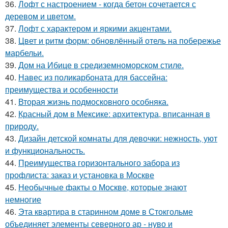
36.
Лофт с настроением - когда бетон сочетается с
деревом и цветом.
37.
Лофт с характером и яркими акцентами.
38.
Цвет и ритм форм: обновлённый отель на побережье
марбельи.
39.
Дом на Ибице в средиземноморском стиле.
40.
Навес из поликарбоната для бассейна:
преимущества и особенности
41.
Вторая жизнь подмосковного особняка.
42.
Красный дом в Мексике: архитектура, вписанная в
природу.
43.
Дизайн детской комнаты для девочки: нежность, уют
и функциональность.
44.
Преимущества горизонтального забора из
профлиста: заказ и установка в Москве
45.
Необычные факты о Москве, которые знают
немногие
46.
Эта квартира в старинном доме в Стокгольме
объединяет элементы северного ар - нуво и