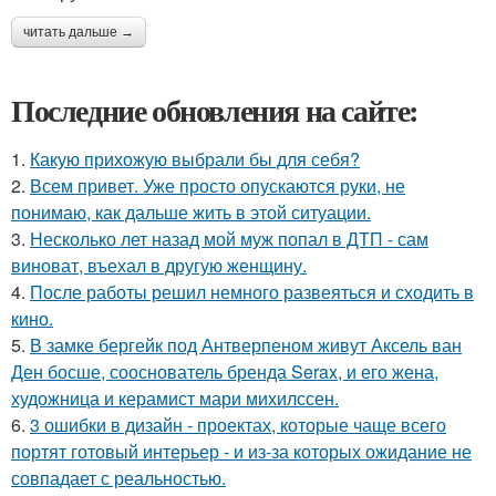
читать дальше →
Последние обновления на сайте:
1.
Какую прихожую выбрали бы для себя?
2.
Всем привет. Уже просто опускаются руки, не
понимаю, как дальше жить в этой ситуации.
3.
Несколько лет назад мой муж попал в ДТП - сам
виноват, въехал в другую женщину.
4.
После работы решил немного развеяться и сходить в
кино.
5.
В замке бергейк под Антверпеном живут Аксель ван
Ден босше, сооснователь бренда Serax, и его жена,
художница и керамист мари михилссен.
6.
3 ошибки в дизайн - проектах, которые чаще всего
портят готовый интерьер - и из-за которых ожидание не
совпадает с реальностью.