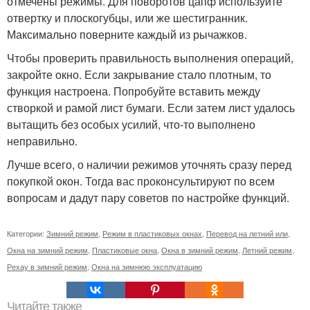
отмечены режимы. Для поворотов цапф используйте
отвертку и плоскогубцы, или же шестигранник.
Максимально поверните каждый из рычажков.
Чтобы проверить правильность выполнения операций,
закройте окно. Если закрывание стало плотным, то
функция настроена. Попробуйте вставить между
створкой и рамой лист бумаги. Если затем лист удалось
вытащить без особых усилий, что-то выполнено
неправильно.
Лучше всего, о наличии режимов уточнять сразу перед
покупкой окон. Тогда вас проконсультируют по всем
вопросам и дадут пару советов по настройке функций.
Категории:
Зимний режим
,
Режим в пластиковых окнах
,
Перевод на летний или
,
Окна на зимний режим
,
Пластиковые окна
,
Окна в зимний режим
,
Летний режим
,
Рехау в зимний режим
,
Окна на зимнюю эксплуатацию
Читайте также