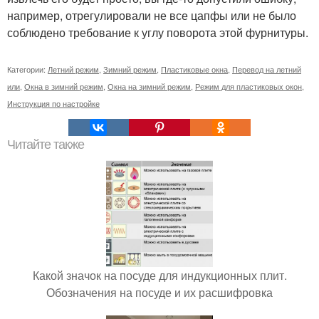
например, отрегулировали не все цапфы или не было
соблюдено требование к углу поворота этой фурнитуры.
Категории:
Летний режим
,
Зимний режим
,
Пластиковые окна
,
Перевод на летний
или
,
Окна в зимний режим
,
Окна на зимний режим
,
Режим для пластиковых окон
,
Инструкция по настройке
Читайте также
Какой значок на посуде для индукционных плит.
Обозначения на посуде и их расшифровка