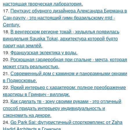
настоящая творческая лаборатория.
17.
Пентхаус обувного дизайнера Александра Бирмана в
Сан-паулу - это настоящий гимн бразильскому mid -
Century.
18.
В венгерском регионе токай - хедьялья появилась
винодельня Sauska Tokaj, архитектура которой будто
парит над землёй.
19.
Французская эклектика у воды.
20.
Роскошная гардеробная при спальне - мечта, которая
может стать реальностью.
21.
Современный дом с камином и панорамными окнами
в Подмосковье.
22.
Яркий интерьер с характером: полное преображение
квартиры в Гринвич - виллидж.
23.
Как сделать тв - зону своими руками - это отличный
способ придать интерьеру индивидуальность и
сэкономить на декоре.
24.
Go Park Sai: футуристичный спорткомплекс от Zaha
Hadid Architects в Гонконге.