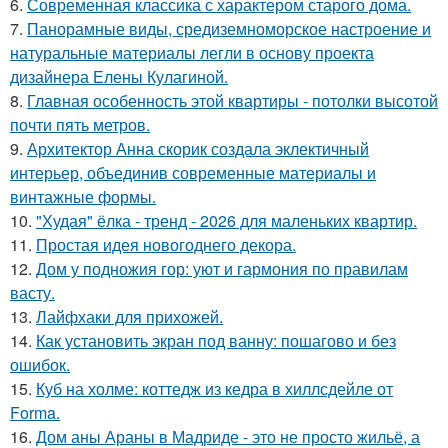
6.
Современная классика с характером старого дома.
7.
Панорамные виды, средиземноморское настроение и
натуральные материалы легли в основу проекта
дизайнера Елены Кулагиной.
8.
Главная особенность этой квартиры - потолки высотой
почти пять метров.
9.
Архитектор Анна скорик создала эклектичный
интерьер, объединив современные материалы и
винтажные формы.
10.
"Худая" ёлка - тренд - 2026 для маленьких квартир.
11.
Простая идея новогоднего декора.
12.
Дом у подножия гор: уют и гармония по правилам
васту.
13.
Лайфхаки для прихожей.
14.
Как установить экран под ванну: пошагово и без
ошибок.
15.
Куб на холме: коттедж из кедра в хиллсдейле от
Forma.
16.
Дом аны Араны в Мадриде - это не просто жильё, а