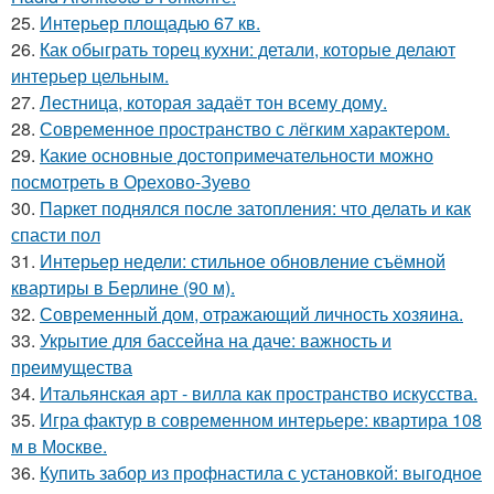
25.
Интерьер площадью 67 кв.
26.
Как обыграть торец кухни: детали, которые делают
интерьер цельным.
27.
Лестница, которая задаёт тон всему дому.
28.
Современное пространство с лёгким характером.
29.
Какие основные достопримечательности можно
посмотреть в Орехово-Зуево
30.
Паркет поднялся после затопления: что делать и как
спасти пол
31.
Интерьер недели: стильное обновление съёмной
квартиры в Берлине (90 м).
32.
Современный дом, отражающий личность хозяина.
33.
Укрытие для бассейна на даче: важность и
преимущества
34.
Итальянская арт - вилла как пространство искусства.
35.
Игра фактур в современном интерьере: квартира 108
м в Москве.
36.
Купить забор из профнастила с установкой: выгодное