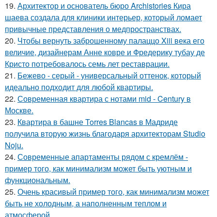
19.
Архитектор и основатель бюро Archistories Кира
шаева создала для клиники интерьер, который ломает
привычные представления о медпространствах.
20.
Чтобы вернуть заброшенному палаццо Xiii века его
величие, дизайнерам Анне ковре и Фредерику тубау де
Кристо потребовалось семь лет реставрации.
21.
Бежево - серый - универсальный оттенок, который
идеально подходит для любой квартиры.
22.
Современная квартира с нотами mid - Century в
Москве.
23.
Квартира в башне Torres Blancas в Мадриде
получила вторую жизнь благодаря архитекторам Studio
Noju.
24.
Современные апартаменты рядом с кремлём -
пример того, как минимализм может быть уютным и
функциональным.
25.
Очень красивый пример того, как минимализм может
быть не холодным, а наполненным теплом и
атмосферой.