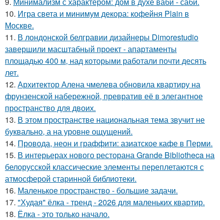
9.
Минимализм с характером: дом в духе ваби - саби.
10.
Игра света и минимум декора: кофейня Plain в
Москве.
11.
В лондонской белгравии дизайнеры Dimorestudio
завершили масштабный проект - апартаменты
площадью 400 м, над которыми работали почти десять
лет.
12.
Архитектор Алена чмелева обновила квартиру на
фрунзенской набережной, превратив её в элегантное
пространство для двоих.
13.
В этом пространстве национальная тема звучит не
буквально, а на уровне ощущений.
14.
Провода, неон и граффити: азиатское кафе в Перми.
15.
В интерьерах нового ресторана Grande Bibliotheca на
белорусской классические элементы переплетаются с
атмосферой старинной библиотеки.
16.
Маленькое пространство - большие задачи.
17.
"Худая" ёлка - тренд - 2026 для маленьких квартир.
18.
Ёлка - это только начало.