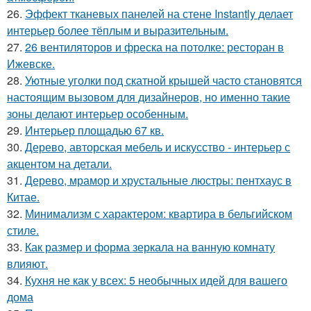
26.
Эффект тканевых панелей на стене Instantly делает
интерьер более тёплым и выразительным.
27.
26 вентиляторов и фреска на потолке: ресторан в
Ижевске.
28.
Уютные уголки под скатной крышей часто становятся
настоящим вызовом для дизайнеров, но именно такие
зоны делают интерьер особенным.
29.
Интерьер площадью 67 кв.
30.
Дерево, авторская мебель и искусство - интерьер с
акцентом на детали.
31.
Дерево, мрамор и хрустальные люстры: пентхаус в
Китае.
32.
Минимализм с характером: квартира в бельгийском
стиле.
33.
Как размер и форма зеркала на ванную комнату
влияют.
34.
Кухня не как у всех: 5 необычных идей для вашего
дома