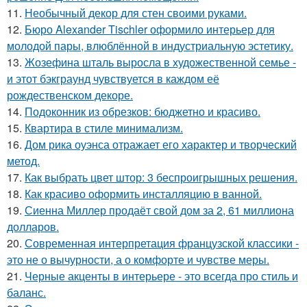
11.
Необычный декор для стен своими руками.
12.
Бюро Alexander Tischler оформило интерьер для
молодой пары, влюблённой в индустриальную эстетику.
13.
Жозефина шталь выросла в художественной семье -
и этот бэкграунд чувствуется в каждом её
рождественском декоре.
14.
Подоконник из обрезков: бюджетно и красиво.
15.
Квартира в стиле минимализм.
16.
Дом рика оуэнса отражает его характер и творческий
метод.
17.
Как выбрать цвет штор: 3 беспроигрышных решения.
18.
Как красиво оформить инсталляцию в ванной.
19.
Сиенна Миллер продаёт свой дом за 2, 61 миллиона
долларов.
20.
Современная интерпретация французской классики -
это не о вычурности, а о комфорте и чувстве меры.
21.
Черные акценты в интерьере - это всегда про стиль и
баланс.