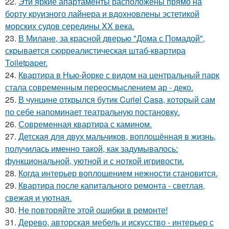
22.
Эти яркие апартаменты расположены прямо на
борту круизного лайнера и вдохновлены эстетикой
морских судов середины XX века.
23.
В Милане, за красной дверью "Дома с Помадой",
скрывается сюрреалистическая штаб-квартира
Toiletpaper.
24.
Квартира в Нью-йорке с видом на центральный парк
стала современным переосмыслением ар - деко.
25.
В чунцине открылся бутик Curiel Casa, который сам
по себе напоминает театральную постановку.
26.
Современная квартира с камином.
27.
Детская для двух мальчиков, воплощённая в жизнь,
получилась именно такой, как задумывалось:
функциональной, уютной и с ноткой игривости.
28.
Когда интерьер воплощением нежности становится.
29.
Квартира после капитального ремонта - светлая,
свежая и уютная.
30.
Не повторяйте этой ошибки в ремонте!
31.
Дерево, авторская мебель и искусство - интерьер с