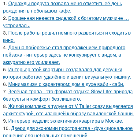
1.
Однажды подруга позвала меня отметить её день
рождения в небольшом кафе.
2.
Брошенная невеста сиделкой к богатому мужчине …
устроилась.
3.
После работы решил немного развеяться и сходить в
кино.
4.
Дом на побережье стал продолжением природного
пейзажа - интерьер здесь не конкурирует с видом, а
аккуратно его усиливает.
5.
Интерьер этой квартиры создавался для девушки,
которая работает удалённо и ценит визуальную тишину.
6.
Минимализм с характером: дом в духе ваби - саби.
7.
Зелёная тропа - это формат отдыха Slow Life: природа
без суеты и комфорт без лишнего.
8.
Жилой комплекс в тулуме от V Taller сразу выделяется
архитектурой, отсылающей к образу вавилонской башни.
9.
Интерьер недели: эклектичная квартира в Москве.
10.
Двери для экономии пространства - функциональное
решение для небольших помещений.